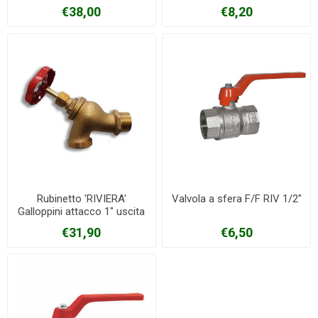
€38,00
€8,20
Rubinetto 'RIVIERA'
Valvola a sfera F/F RIV 1/2"
Galloppini attacco 1" uscita
1"1/4
€31,90
€6,50