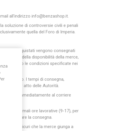
il all'indirizzo info@benzashop.it.
la soluzione di controversie civili e penali
sclusivamente quella del Foro di Imperia.
 I prodotti acquistati vengono consegnati
a seconda della disponibilità della merce,
rdine secondo le condizioni specificate nei
ienza
o
Per
e incaricato. I tempi di consegna,
genere o per atto delle Autorità.
e va fatta immediatamente al corriere
ante le normali ore lavorative (9-17), per
 per effettuare la consegna.
 ed essere sicuri che la merce giunga a