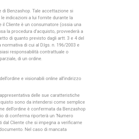
te di Benzashop. Tale accettazione si
le indicazioni a lui fornite durante la
Silky
Stocker
Toro
Se il Cliente è un consumatore (ossia una
clusa la procedura d’acquisto, provvederà a
to di quanto previsto dagli artt. 3 e 4 del
 normativa di cui al D.lgs. n. 196/2003 e
iasi responsabilità contrattuale o
arziale, di un ordine.
l’ordine e visionabili online all’indirizzo
ppresentativa delle sue caratteristiche
l’acquisto sono da intendersi come semplice
ezione dell’ordine è confermata da Benzashop
ggio di conferma riporterà un ‘Numero
ti dal Cliente che si impegna a verificarne
o documento. Nel caso di mancata