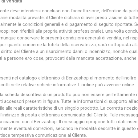
 di vendita
liente deve intendersi concluso con l’accettazione, dell’ordine da par
arie modalità previste, il Cliente dichiara di aver preso visione di tutte 
Plasson
Rain Bird
RIV -
Sab
ralmente le condizioni generali e di pagamento di seguito riportate. 
Rubinetteria
opi non riferibili alla propria attività professionale), una volta con
Italiana
nque conservare le presenti condizioni generali di vendita, nel rispet
Velatta S.p.A
 per quanto concerne la tutela della riservatezza, sarà sottoposta alla
iritto del Cliente a un risarcimento danni o indennizzo, nonché quals
etti a persone e/o cose, provocati dalla mancata accettazione, anche p
Volpi
esenti nel catalogo elettronico di Benzashop al momento dell’inoltro del
Originale
itti nelle relative schede informative. L’ordine può avvenire online.
la scheda descrittiva di un prodotto può non essere perfettamente ra
tti accessori presenti in figura. Tutte le informazioni di supporto al
ile alle reali caratteristiche di un singolo prodotto. La corretta ric
all’indirizzo di posta elettronica comunicato dal Cliente. Tale messa
municazione con il Benzashop. Il messaggio ripropone tutti i dati inseri
mente eventuali correzioni, secondo le modalità descritte in quest
tisce tempestiva comunicazione al Cliente.