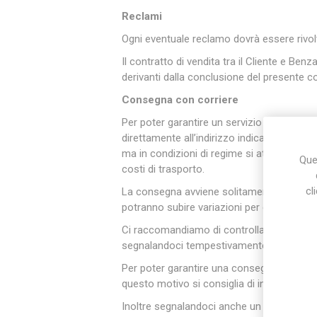
Reclami
Ogni eventuale reclamo dovrà essere rivo
Il contratto di vendita tra il Cliente e Benz
derivanti dalla conclusione del presente co
Consegna con corriere
Per poter garantire un servizio eccellente 
direttamente all’indirizzo indicato durante
ma in condizioni di regime si attestano into
Ques
costi di trasporto.
cl
La consegna avviene solitamente entro le 7
potranno subire variazioni per cause di forz
Ci raccomandiamo di controllare sempre il
segnalandoci tempestivamente l’accaduto 
Per poter garantire una consegna puntuale v
questo motivo si consiglia di indicare un 
Inoltre segnalandoci anche un recapito te