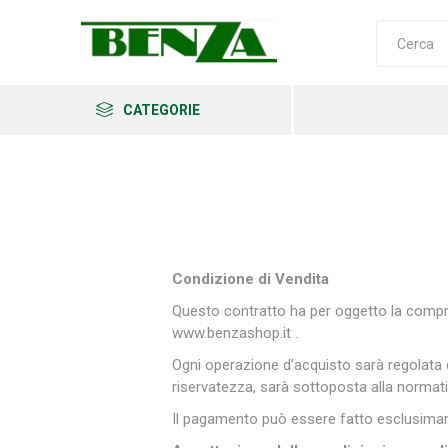
CATEGORIE
Arkema
Ars
Archman
Condizione di Vendita
Questo contratto ha per oggetto la compra
www.benzashop.it .
Ogni operazione d’acquisto sarà regolata da
Erba
Felco
Fiskars
riservatezza, sarà sottoposta alla normati
Il pagamento può essere fatto esclusimant