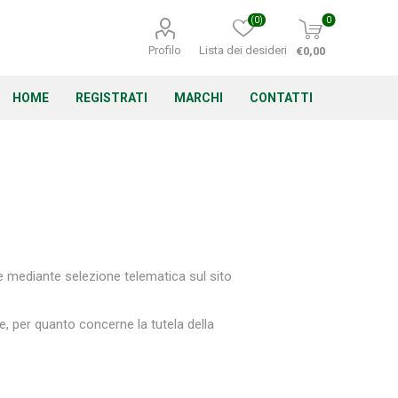
(0)
0
Profilo
Lista dei desideri
€0,00
HOME
REGISTRATI
MARCHI
CONTATTI
Corino Bruna
Echo
Energizer
e mediante selezione telematica sul sito
e, per quanto concerne la tutela della
Irritrol
Irritec
Lacogreen