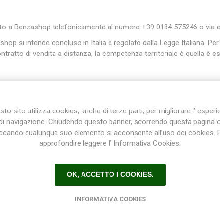
lto a Benzashop telefonicamente al numero +39 0184 575246 o via ema
ashop si intende concluso in Italia e regolato dalla Legge Italiana. Per 
ntratto di vendita a distanza, la competenza territoriale è quella è e
le nostre spedizioni sono affidate ai migliori corrieri a disposizione.
 la procedura di acquisto online. I tempi di consegna possono variare 
rno ai 3/7 giorni lavorativi. I costi di spedizione sono indicati nell’o
to sito utilizza cookies, anche di terze parti, per migliorare l’ esper
di navigazione. Chiudendo questo banner, scorrendo questa pagina 
iccando qualunque suo elemento si acconsente all’uso dei cookies. 
2 ore non festive dalla data di consegna della merce al trasportator
approfondire leggere l’ Informativa Cookies.
a maggiore o a causa delle condizioni di traffico e della viabilità in 
 numero e il buono stato dei colli, in caso contrario la contestazion
e firmando con riserva.
OK, ACCETTO I COOKIES.
i preghiamo di inserire un indirizzo sicuro. I corrieri consegnano dur
indirizzo dove sicuramente i nostri collaboratori troveranno qualcuno
INFORMATIVA COOKIES
lefonico potremmo agevolare al massimo il lavoro dei nostri corrieri