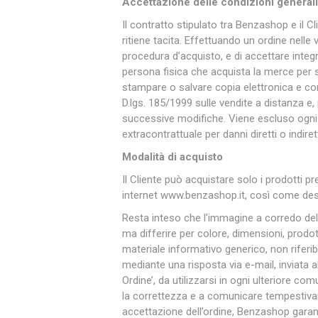
Accettazione delle condizioni generali
Il contratto stipulato tra Benzashop e il C
ritiene tacita. Effettuando un ordine nelle v
Makita
Mareva
Nardi
procedura d’acquisto, e di accettare integ
persona fisica che acquista la merce per sc
stampare o salvare copia elettronica e comu
D.lgs. 185/1999 sulle vendite a distanza e,
successive modifiche. Viene escluso ogni d
extracontrattuale per danni diretti o indir
Modalità di acquisto
Tricoflex
uPower
Vermobil
Il Cliente può acquistare solo i prodotti pr
internet www.benzashop.it, così come descr
Resta inteso che l’immagine a corredo del
ma differire per colore, dimensioni, prodo
materiale informativo generico, non riferib
mediante una risposta via e-mail, inviata 
Ordine’, da utilizzarsi in ogni ulteriore co
la correttezza e a comunicare tempestiva
accettazione dell’ordine, Benzashop garan