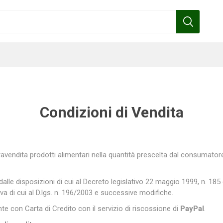
Condizioni di Vendita
Benza
Bottos
Calpeda
Cofra
vendita prodotti alimentari nella quantità prescelta dal consumator
lle disposizioni di cui al Decreto legislativo 22 maggio 1999, n. 185 
Gardena
Griffon
Gamma
Hozelock
va di cui al D.lgs. n. 196/2003 e successive modifiche.
pennelli
e con Carta di Credito con il servizio di riscossione di
PayPal
.