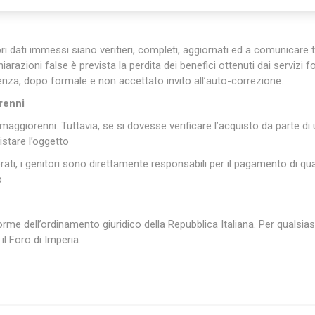
pri dati immessi siano veritieri, completi, aggiornati ed a comunica
iarazioni false è prevista la perdita dei benefici ottenuti dai servizi for
 utenza, dopo formale e non accettato invito all’auto-correzione.
renni
maggiorenni. Tuttavia, se si dovesse verificare l’acquisto da parte d
uistare l’oggetto
rati, i genitori sono direttamente responsabili per il pagamento di q
p
norme dell’ordinamento giuridico della Repubblica Italiana. Per qualsias
l Foro di Imperia.