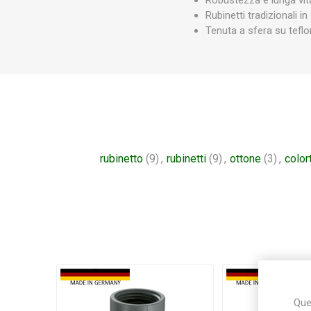
Rubinetti tradizionali 
Tenuta a sfera su teflon
rubinetto
(9)
,
rubinetti
(9)
,
ottone
(3)
,
color
Ques