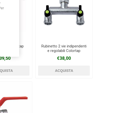
o
Per
 2 vie Colortap
Rubinetto 2 vie indipendenti
e regolabili Colortap
39,50
€38,00