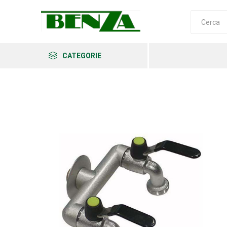
CATEGORIE
Arkema
Ars
Archman
Erba
Felco
Fiskars