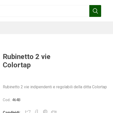
Rubinetto 2 vie
Colortap
Benza
Bottos
Calpeda
Cofra
Rubinetto 2 vie indipendenti e regolabili della ditta Colortap
Gardena
Griffon
Gamma
Hozelock
Cod.:
464B
pennelli
Condividi: