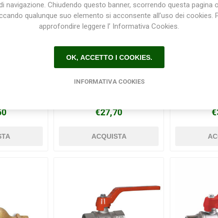
di navigazione. Chiudendo questo banner, scorrendo questa pagina 
iccando qualunque suo elemento si acconsente all’uso dei cookies. 
approfondire leggere l’ Informativa Cookies.
OK, ACCETTO I COOKIES.
INFORMATIVA COOKIES
2 VIE 3/4"
Distributore per rubinetto 2
Rubinetto
NA
vie HOZELOCK
50
€27,70
€