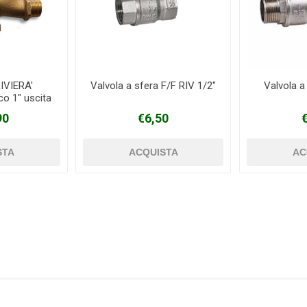
RIVIERA'
Valvola a sfera F/F RIV 1/2"
Valvola a
co 1" uscita
4
90
€6,50