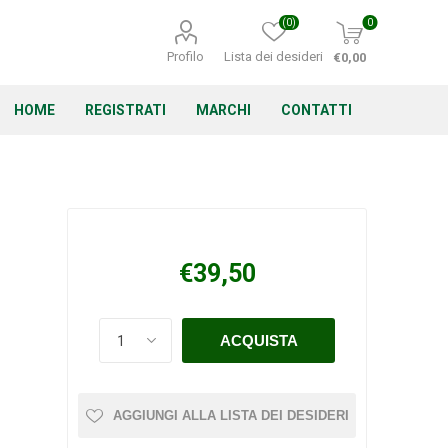
(0)
0
Profilo
Lista dei desideri
€0,00
HOME
REGISTRATI
MARCHI
CONTATTI
Corino Bruna
Echo
Energizer
€39,50
Irritrol
Irritec
Lacogreen
AGGIUNGI ALLA LISTA DEI DESIDERI