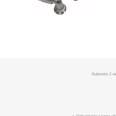
Makita
Mareva
Nardi
Tricoflex
uPower
Vermobil
Rubinetto 2 vi
Robustezza e lunga vi