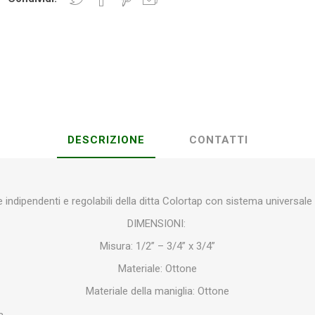
Plasson
Rain Bird
RIV -
Sab
Rubinetteria
Italiana
Velatta S.p.A
DESCRIZIONE
CONTATTI
Volpi
Originale
e indipendenti e regolabili della ditta Colortap con sistema universale
DIMENSIONI:
Misura: 1/2” – 3/4” x 3/4”
Materiale: Ottone
Materiale della maniglia: Ottone
ta