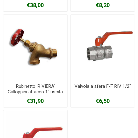
€38,00
€8,20
Rubinetto 'RIVIERA'
Valvola a sfera F/F RIV 1/2"
Galloppini attacco 1" uscita
1"1/4
€31,90
€6,50