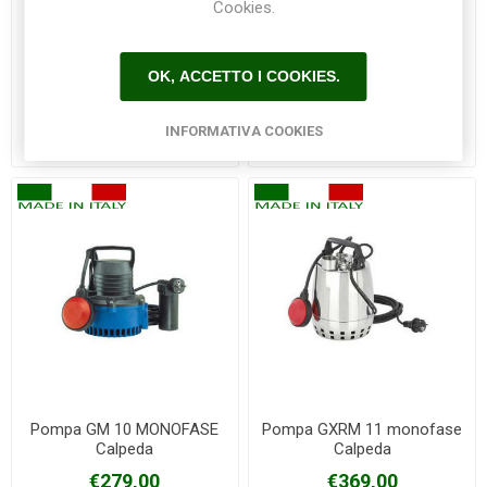
Cookies.
OK, ACCETTO I COOKIES.
Pompa BCM 22/A 0,55 kW
Pompa BCM 22/A/B 0,55
Calpeda
kW Calpeda
INFORMATIVA COOKIES
€780,00
€895,00
Pompa GM 10 MONOFASE
Pompa GXRM 11 monofase
Calpeda
Calpeda
€279,00
€369,00