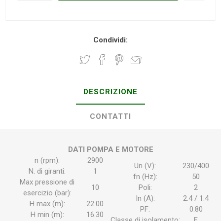
Condividi:
DESCRIZIONE
CONTATTI
DATI POMPA E MOTORE
n (rpm):
2900
Un (V):
230/400
N. di giranti:
1
fn (Hz):
50
Max pressione di
10
Poli:
2
esercizio (bar):
In (A):
2.4 / 1.4
H max (m):
22.00
PF:
0.80
H min (m):
16.30
Classe di isolamento:
F