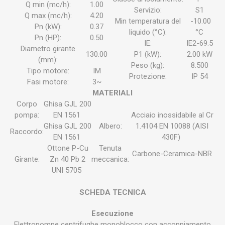
Q min (mc/h):
1.00
Servizio:
S1
Q max (mc/h):
4.20
Min temperatura del
-10.00
Pn (kW):
0.37
liquido (°C):
°C
Pn (HP):
0.50
IE:
IE2-69.5
Diametro girante
130.00
P1 (kW):
2.00 kW
(mm):
Peso (kg):
8.500
Tipo motore:
IM
Protezione:
IP 54
Fasi motore:
3~
MATERIALI
Corpo
Ghisa GJL 200
pompa:
EN 1561
Acciaio inossidabile al Cr
Ghisa GJL 200
Albero:
1.4104 EN 10088 (AISI
Raccordo:
EN 1561
430F)
Ottone P-Cu
Tenuta
Carbone-Ceramica-NBR
Girante:
Zn 40 Pb 2
meccanica:
UNI 5705
SCHEDA TECNICA
Esecuzione
Elettropompe centrifughe monoblocco con accoppiamento