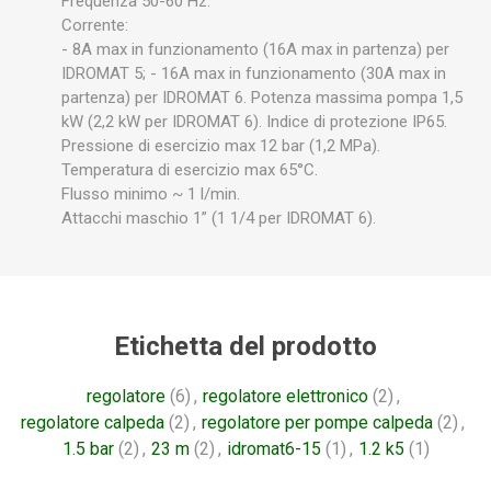
Frequenza 50-60 Hz.
Corrente:
- 8A max in funzionamento (16A max in partenza) per
IDROMAT 5; - 16A max in funzionamento (30A max in
partenza) per IDROMAT 6. Potenza massima pompa 1,5
kW (2,2 kW per IDROMAT 6). Indice di protezione IP65.
Pressione di esercizio max 12 bar (1,2 MPa).
Temperatura di esercizio max 65°C.
Flusso minimo ~ 1 l/min.
Attacchi maschio 1” (1 1/4 per IDROMAT 6).
Etichetta del prodotto
regolatore
(6)
,
regolatore elettronico
(2)
,
regolatore calpeda
(2)
,
regolatore per pompe calpeda
(2)
,
1.5 bar
(2)
,
23 m
(2)
,
idromat6-15
(1)
,
1.2 k5
(1)