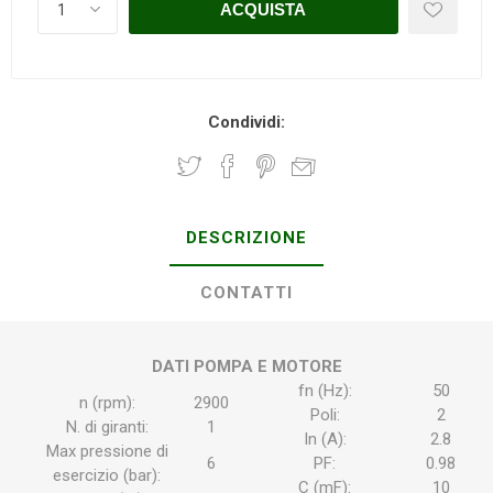
Condividi:
DESCRIZIONE
CONTATTI
DATI POMPA E MOTORE
fn (Hz):
50
n (rpm):
2900
Poli:
2
N. di giranti:
1
In (A):
2.8
Max pressione di
6
PF:
0.98
esercizio (bar):
C (mF):
10