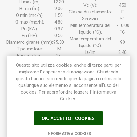
H max (m):
12.30
Vc (V):
450
H min (m):
9.00
Classe di isolamento:
F
Q min (mc/h):
1.50
Servizio:
S1
Q max (mc/h):
4.80
Min temperatura del
-10.00
Pn (kW):
0.37
liquido (°C):
°C
Pn (HP):
0.50
Max temperatura del
Diametro girante (mm):
95.50
90
liquido (°C):
Tipo motore:
IM
la/In:
2.40
Fasi motore:
1~
Peso (kg):
8.950
Un (V):
230
Questo sito utilizza cookies, anche di terze parti, per
Protezione:
IP 54
migliorare l’ esperienza di navigazione. Chiudendo
MATERIALI
questo banner, scorrendo questa pagina o cliccando
Corpo pompa:
Bronzo G-Cu Sn 10 EN 1982
qualunque suo elemento si acconsente all’uso dei
Raccordo:
Bronzo G-Cu Sn 10 EN 1982
cookies. Per approfondire leggere l’ Informativa
Girante:
Bronzo G-Cu Sn 10 EN 1982
Cookies.
SCHEDA TECNICA
Esecuzione
OK, ACCETTO I COOKIES.
Elettropompe centrifughe monoblocco con girante aperta.
Girante arretrata (a vortice) per tipo C 16/1E.
C: versione con corpo pompa e raccordo in ghisa.
INFORMATIVA COOKIES