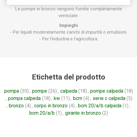
B-C: versione con corpo pompa e raccordo in bronzo.
Le pompe in bronzo vengono fornite completamente
verniciate.
Impieghi
- Per liquidi moderatamente carichi di impurità o emulsioni.
- Per l’industria e l’agricoltura.
Etichetta del prodotto
pompa
(30)
,
pompe
(26)
,
calpeda
(18)
,
pompe calpeda
(18)
,
pompa calpeda
(18)
,
kw
(11)
,
bcm
(4)
,
serie c calpeda
(5)
,
bronzo
(4)
,
corpo in bronzo
(4)
,
bcm 20/a/b calpeda
(1)
,
bcm 20/a/b
(1)
,
girante in bronzo
(2)