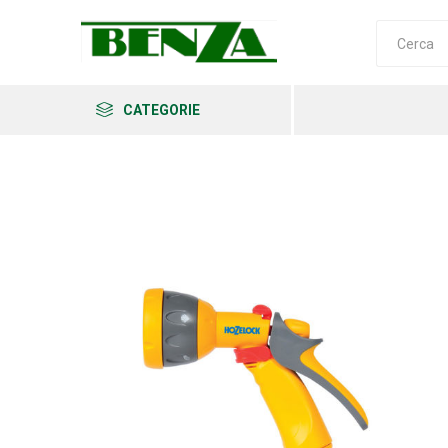
CATEGORIE
Arkema
Ars
Archman
Erba
Felco
Fiskars