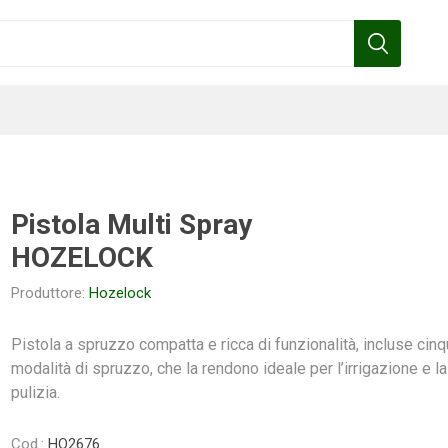
Pistola Multi Spray
HOZELOCK
Benza
Bottos
Calpeda
Cofra
Produttore:
Hozelock
Pistola a spruzzo compatta e ricca di funzionalità, incluse cin
modalità di spruzzo, che la rendono ideale per l’irrigazione e la
Gardena
Griffon
Gamma
Hozelock
pulizia.
pennelli
Cod.:
HO2676