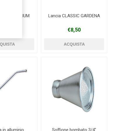
impulsi PREMIUM
Lancia CLASSIC GARDENA
ARDENA
33,00
€8,50
 in alluminio
Soffione bombato 3/4"