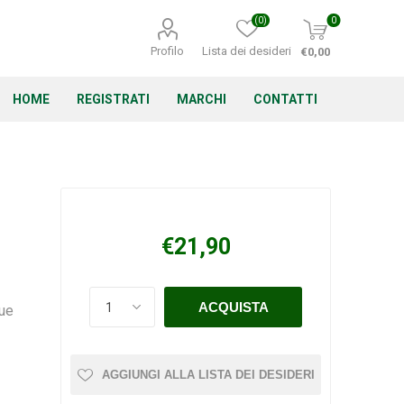
(0)
0
Profilo
Lista dei desideri
€0,00
HOME
REGISTRATI
MARCHI
CONTATTI
Corino Bruna
Echo
Energizer
€21,90
que
Irritrol
Irritec
Lacogreen
AGGIUNGI ALLA LISTA DEI DESIDERI