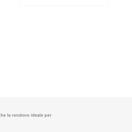
Silky
Stocker
Toro
che la rendono ideale per