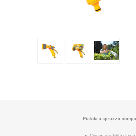
Makita
Mareva
Nardi
Tricoflex
uPower
Vermobil
Pistola a spruzzo compat
Cinque modalità di spr