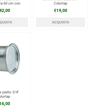
za 60 cm con
Colortap
la a sfera
42,00
€19,00
e piatto 3/4"
olortap
16,00