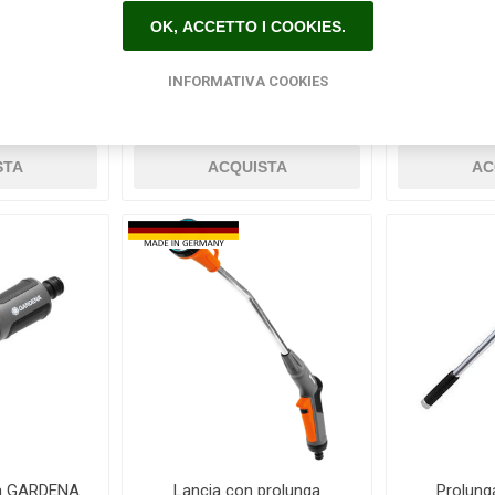
OK, ACCETTO I COOKIES.
doccia
Lancia a impulsi GARDENA
Lancia a 
e GARDENA
G
INFORMATIVA COOKIES
50
€18,00
€
ia GARDENA
Lancia con prolunga
Prolunga