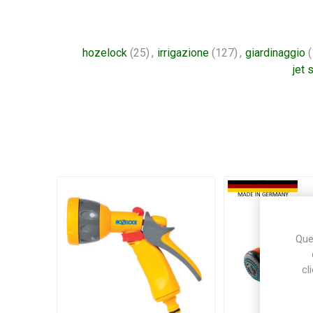
hozelock
(25)
,
irrigazione
(127)
,
giardinaggio
(
jet 
Ques
cl