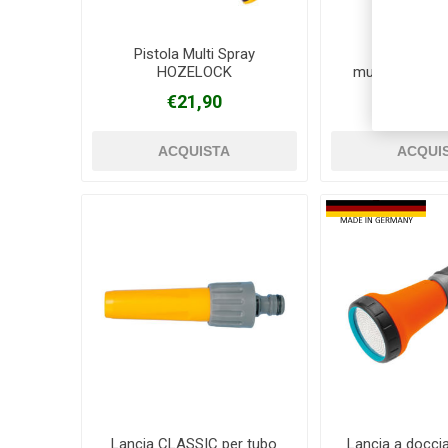
Pistola Multi Spray
Lancia a 
HOZELOCK
multifunzion
€21,90
€24,
Lancia CLASSIC per tubo
Lancia a docc