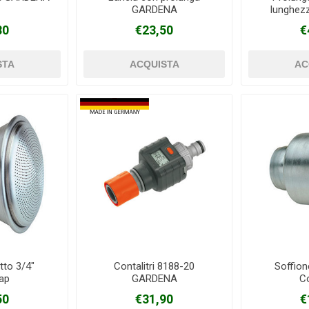
GARDENA
lunghez
valvo
80
€23,50
€
tto 3/4"
Contalitri 8188-20
Soffion
ap
GARDENA
C
50
€31,90
€