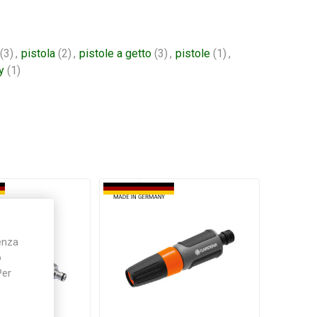
(3)
,
pistola
(2)
,
pistole a getto
(3)
,
pistole
(1)
,
y
(1)
ienza
o
Per