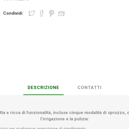
Condividi:
Plasson
Rain Bird
RIV -
Sab
Rubinetteria
Italiana
Velatta S.p.A
Volpi
Originale
DESCRIZIONE
CONTATTI
ta e ricca di funzionalità, incluse cinque modalità di spruzzo, 
l’irrigazione e la pulizia:
uzzo per qualunque operazione di giardinaggio