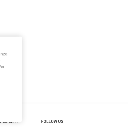
Silky
Stocker
Toro
ienza
o
Per
O CLIENTI
FOLLOW US