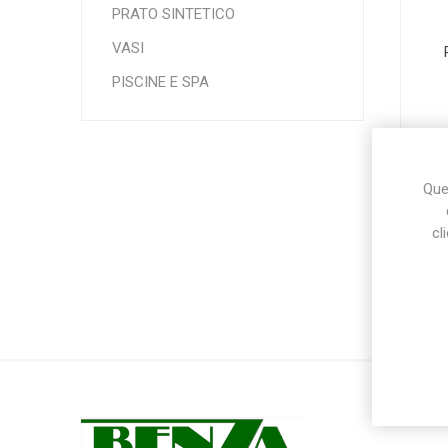
PRATO SINTETICO
VASI
Makita
Mareva
Nardi
PISCINE E SPA
Ques
cl
Tricoflex
uPower
Vermobil