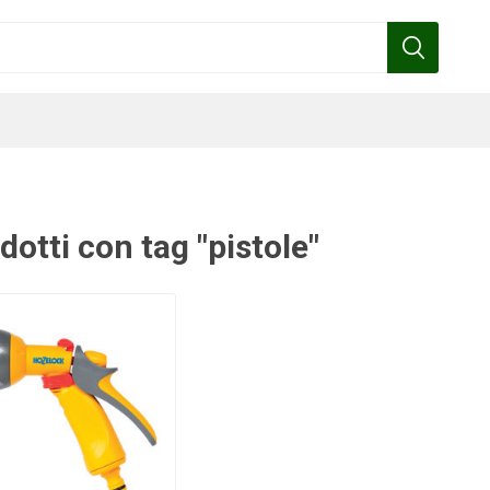
dotti con tag "pistole"
Benza
Bottos
Calpeda
Cofra
Gardena
Griffon
Gamma
Hozelock
pennelli