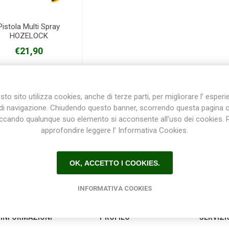
Pistola Multi Spray
HOZELOCK
Plasson
Rain Bird
RIV -
Sab
Rubinetteria
€21,90
Italiana
Velatta S.p.A
to sito utilizza cookies, anche di terze parti, per migliorare l’ esper
di navigazione. Chiudendo questo banner, scorrendo questa pagina 
iccando qualunque suo elemento si acconsente all’uso dei cookies. 
Volpi
approfondire leggere l’ Informativa Cookies.
Originale
OK, ACCETTO I COOKIES.
INFORMATIVA COOKIES
INFORMAZIONI
PROFILO
SERVIZI