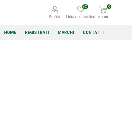
(0)
0
Profilo
Lista dei desideri
€0,00
HOME
REGISTRATI
MARCHI
CONTATTI
Corino Bruna
Echo
Energizer
Irritrol
Irritec
Lacogreen