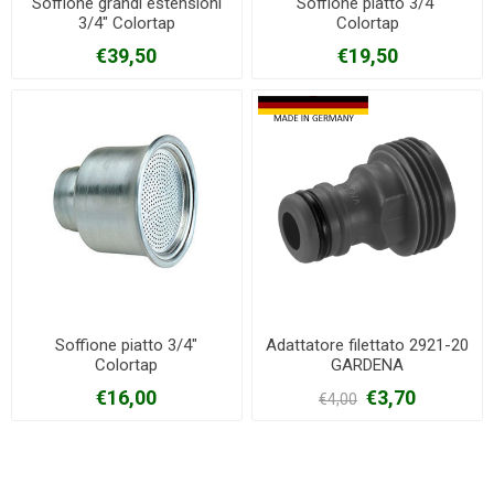
Soffione grandi estensioni
Soffione piatto 3/4"
3/4" Colortap
Colortap
€39,50
€19,50
Soffione piatto 3/4"
Adattatore filettato 2921-20
Colortap
GARDENA
€16,00
€3,70
€4,00