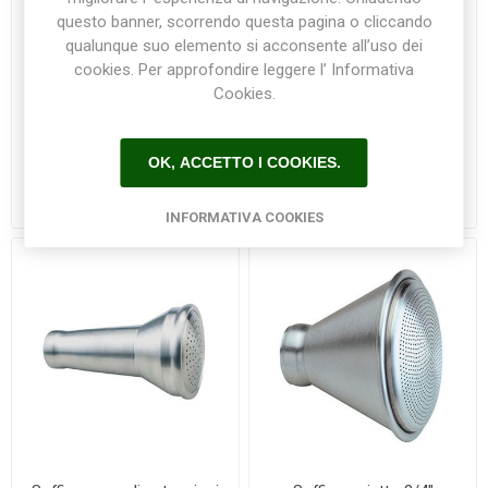
questo banner, scorrendo questa pagina o cliccando
qualunque suo elemento si acconsente all’uso dei
cookies. Per approfondire leggere l’ Informativa
Cookies.
Prolunga in alluminio
Soffione bombato 3/4"
OK, ACCETTO I COOKIES.
lunghezza 60 cm con
Colortap
valvola a sfera
€42,00
€19,00
INFORMATIVA COOKIES