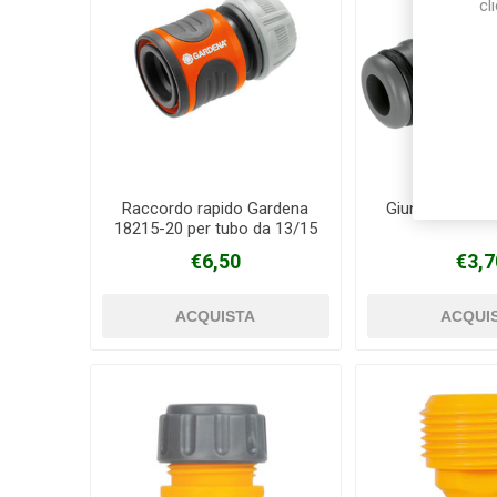
cl
Raccordo rapido Gardena
Giunto 2931-
18215-20 per tubo da 13/15
mm
€6,50
€3,7