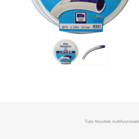
Makita
Mareva
Nardi
Tricoflex
uPower
Vermobil
Tubo flessibile multifunzional