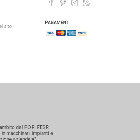
PAGAMENTI
l sito
'ambito del P.O.R. FESR
in macchinari, impianti e
zione aziendale".