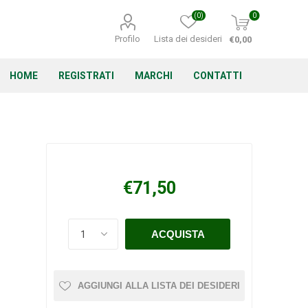
(0)
0
Profilo
Lista dei desideri
€0,00
HOME
REGISTRATI
MARCHI
CONTATTI
Corino Bruna
Echo
Energizer
€71,50
Irritrol
Irritec
Lacogreen
AGGIUNGI ALLA LISTA DEI DESIDERI