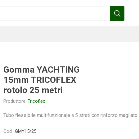
Gomma YACHTING
15mm TRICOFLEX
Benza
Bottos
Calpeda
Cofra
rotolo 25 metri
Produttore:
Tricoflex
Tubo flessibile multifunzionale a 5 strati con rinforzo magliato
Gardena
Griffon
Gamma
Hozelock
pennelli
Cod.:
GMY15/25