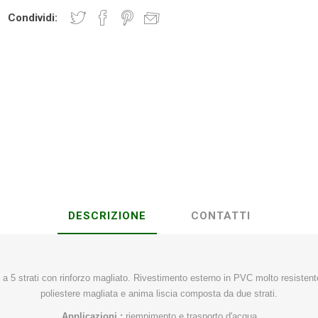
Condividi:
Plasson
Rain Bird
RIV -
Sab
Rubinetteria
Italiana
Velatta S.p.A
Volpi
Originale
DESCRIZIONE
CONTATTI
e a 5 strati con rinforzo magliato. Rivestimento esterno in PVC molto resistent
poliestere magliata e anima liscia composta da due strati.
Applicazioni :
riempimento e trasporto d'acqua