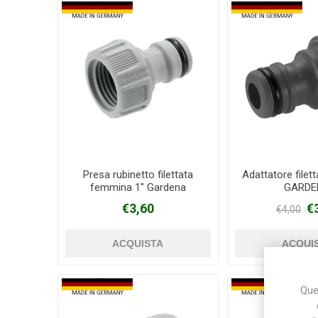
Presa rubinetto filettata
Adattatore filet
femmina 1" Gardena
GARDE
€3,60
€
€4,00
Ques