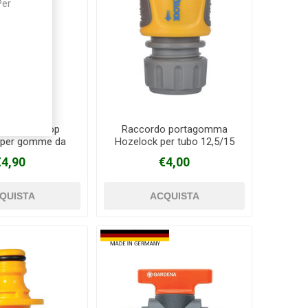
Per
o Acqua Stop
Raccordo portagomma
 per gomme da
Hozelock per tubo 12,5/15
5-15 mm
mm
€4,90
€4,00