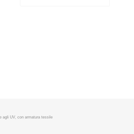
Silky
Stocker
Toro
e agli UV, con armatura tessile