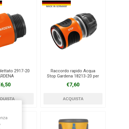
ilettato 2917-20
Raccordo rapido Acqua
ARDENA
Stop Gardena 18213-20 per
tubo da 13/15mm
€6,50
€7,60
ienza
o