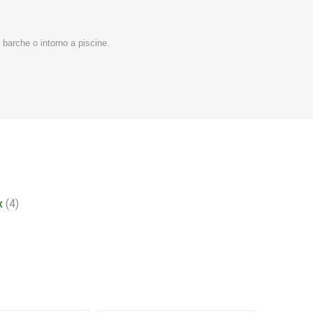
 barche o intorno a piscine.
x
(4)