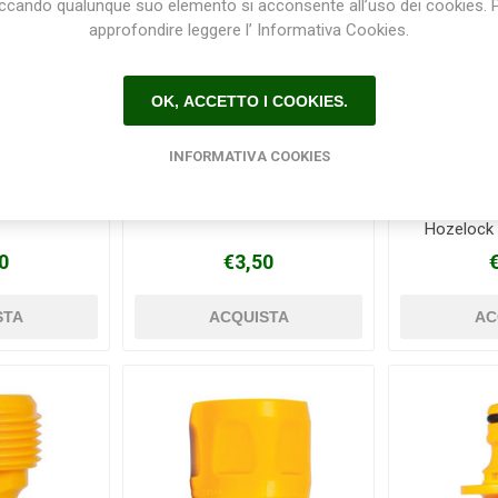
iccando qualunque suo elemento si acconsente all’uso dei cookies. 
approfondire leggere l’ Informativa Cookies.
OK, ACCETTO I COOKIES.
INFORMATIVA COOKIES
20 GARDENA
O-Ring 9mm GARDENA
Raccord
Hozelock
12,
0
€3,50