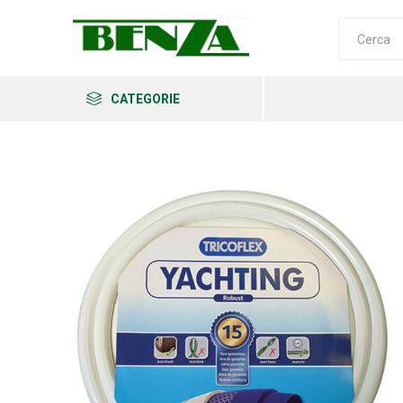
CATEGORIE
Arkema
Ars
Archman
Erba
Felco
Fiskars