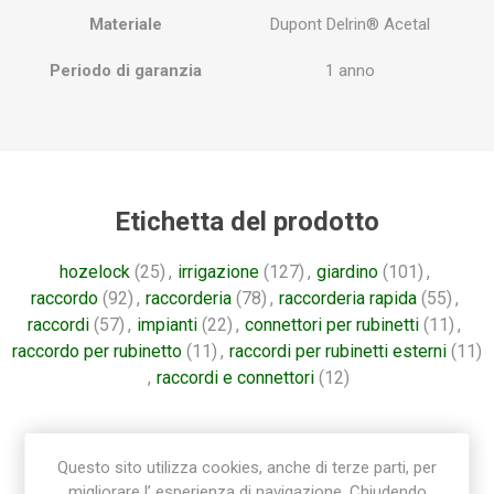
Materiale
Dupont Delrin® Acetal
Periodo di garanzia
1 anno
Etichetta del prodotto
hozelock
(25)
,
irrigazione
(127)
,
giardino
(101)
,
raccordo
(92)
,
raccorderia
(78)
,
raccorderia rapida
(55)
,
raccordi
(57)
,
impianti
(22)
,
connettori per rubinetti
(11)
,
raccordo per rubinetto
(11)
,
raccordi per rubinetti esterni
(11)
,
raccordi e connettori
(12)
Questo sito utilizza cookies, anche di terze parti, per
migliorare l’ esperienza di navigazione. Chiudendo