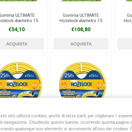
Gomma ULTIMATE
Gomma ULTIMATE
G
zelock diametro 15
Hozelock diametro 15
Hoz
Plasson
Rain Bird
RIV -
Sab
m rotolo 25 metri
mm rotolo 50 metri
mm
Rubinetteria
€54,10
€108,80
Italiana
Velatta S.p.A
Volpi
Originale
to sito utilizza cookies, anche di terze parti, per migliorare l’ esper
di navigazione. Chiudendo questo banner, scorrendo questa pagina 
Gomma ULTIMATE
Gomma ULTIMATE
iccando qualunque suo elemento si acconsente all’uso dei cookies. 
zelock diametro 25
Hozelock diametro 25