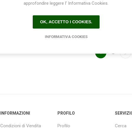
m rotolo 25 metri
mm rotolo 50 metri
approfondire leggere l’ Informativa Cookies.
€119,70
€238,50
OK, ACCETTO I COOKIES.
INFORMATIVA COOKIES
1
2
INFORMAZIONI
PROFILO
SERVIZI
Condizioni di Vendita
Profilo
Cerca