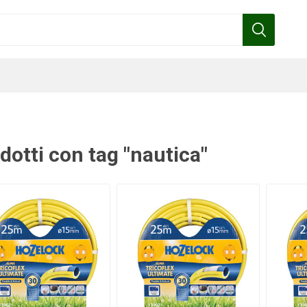
dotti con tag "nautica"
Benza
Bottos
Calpeda
Cofra
Gardena
Griffon
Gamma
Hozelock
pennelli