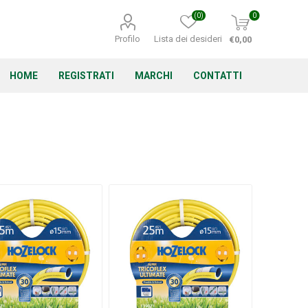
(0)
0
Profilo
Lista dei desideri
€0,00
HOME
REGISTRATI
MARCHI
CONTATTI
Corino Bruna
Echo
Energizer
Irritrol
Irritec
Lacogreen