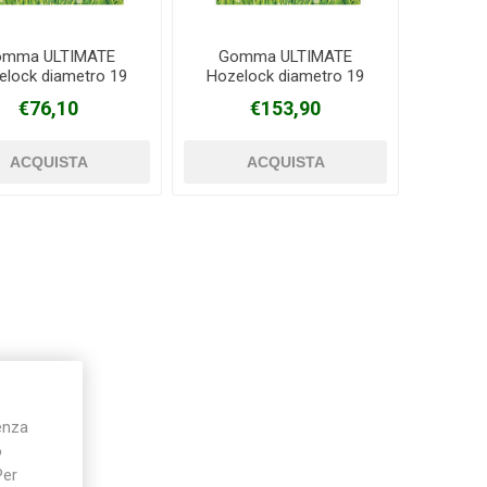
omma ULTIMATE
Gomma ULTIMATE
elock diametro 19
Hozelock diametro 19
Silky
Stocker
Toro
 rotolo 25 metri
mm rotolo 50 metri
€76,10
€153,90
ienza
o
Per