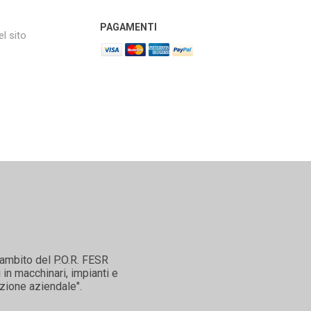
PAGAMENTI
l sito
'ambito del P.O.R. FESR
in macchinari, impianti e
zione aziendale".