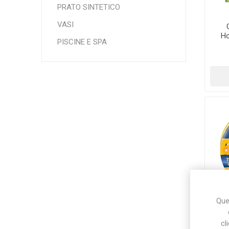
PRATO SINTETICO
VASI
Ho
Makita
Mareva
Nardi
PISCINE E SPA
m
Tricoflex
uPower
Vermobil
Ques
cl
Ho