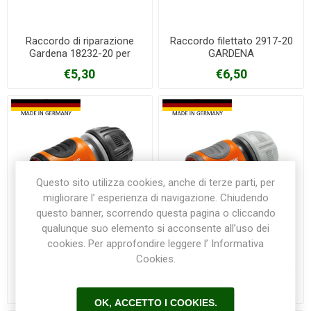
Raccordo di riparazione
Raccordo filettato 2917-20
Gardena 18232-20 per
GARDENA
gomme da 13/15 mm
€5,30
€6,50
Questo sito utilizza cookies, anche di terze parti, per
migliorare l’ esperienza di navigazione. Chiudendo
questo banner, scorrendo questa pagina o cliccando
qualunque suo elemento si acconsente all’uso dei
cookies. Per approfondire leggere l’ Informativa
Raccordo rapido Acqua
Raccordo rapido Gardena
Cookies.
Stop Gardena 18213-20 per
18215-20 per tubo da 13/15
tubo da 13/15mm
mm
€7,60
€6,50
OK, ACCETTO I COOKIES.