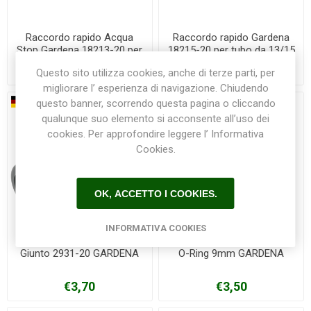
Raccordo rapido Acqua
Raccordo rapido Gardena
Stop Gardena 18213-20 per
18215-20 per tubo da 13/15
tubo da 13/15mm
mm
€7,60
€6,50
Questo sito utilizza cookies, anche di terze parti, per
migliorare l’ esperienza di navigazione. Chiudendo
questo banner, scorrendo questa pagina o cliccando
qualunque suo elemento si acconsente all’uso dei
cookies. Per approfondire leggere l’ Informativa
Cookies.
OK, ACCETTO I COOKIES.
INFORMATIVA COOKIES
Giunto 2931-20 GARDENA
O-Ring 9mm GARDENA
€3,70
€3,50