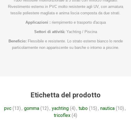
Tubo flessibile multifunzionale a 5 strati con rinforzo magliato.
Rivestimento esterno in PVC molto resistente agli UV, con armatura
tessile poliestere magliata e anima liscia composta da due strati.
Applicazioni :
riempimento e trasporto d'acqua
Settori di attività:
Yachting / Piscina
Beneficio:
Flessibile e resistente. Lo strato esterno bianco lo rende
particolarmente non appariscente su barche o intorno a piscine.
Etichetta del prodotto
pvc
(13)
,
gomma
(12)
,
yachting
(4)
,
tubo
(15)
,
nautica
(10)
,
tricoflex
(4)