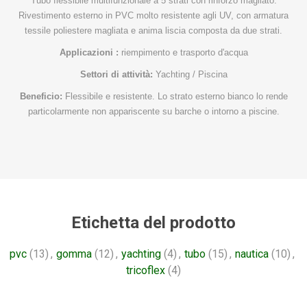
Tubo flessibile multifunzionale a 5 strati con rinforzo magliato.
Rivestimento esterno in PVC molto resistente agli UV, con armatura
tessile poliestere magliata e anima liscia composta da due strati.
Applicazioni :
riempimento e trasporto d'acqua
Settori di attività:
Yachting / Piscina
Beneficio:
Flessibile e resistente. Lo strato esterno bianco lo rende
particolarmente non appariscente su barche o intorno a piscine.
Etichetta del prodotto
pvc
(13)
,
gomma
(12)
,
yachting
(4)
,
tubo
(15)
,
nautica
(10)
,
tricoflex
(4)