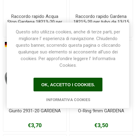
Raccordo rapido Acqua
Raccordo rapido Gardena
Stop Gardena 18213-20 per
18215-20 per tubo da 13/15
tubo da 13/15mm
mm
€7,60
€6,50
Questo sito utilizza cookies, anche di terze parti, per
migliorare l’ esperienza di navigazione. Chiudendo
questo banner, scorrendo questa pagina o cliccando
qualunque suo elemento si acconsente all’uso dei
cookies. Per approfondire leggere l’ Informativa
Cookies.
OK, ACCETTO I COOKIES.
INFORMATIVA COOKIES
Giunto 2931-20 GARDENA
O-Ring 9mm GARDENA
€3,70
€3,50