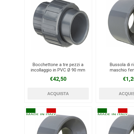
Bocchettone a tre pezzi a
Bussola di r
incollaggio in PVC Ø 90 mm
maschio fe
incollaggio in 
€42,50
€1,2
X 32 