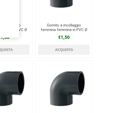
a incollaggio
Gomito a incollaggio
mmina in PVC Ø
femmina femmina in PVC Ø
32 mm
32 mm - copia
€1,50
€1,50