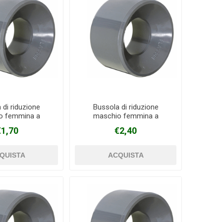
 di riduzione
Bussola di riduzione
o femmina a
maschio femmina a
o in PVC Ø 50 mm
incollaggio in PVC Ø 63 mm
€1,70
€2,40
 40 mm
X 32 mm