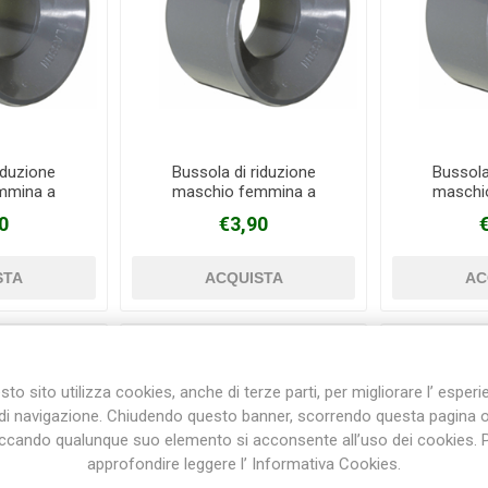
iduzione
Bussola di riduzione
Bussola
mmina a
maschio femmina a
maschi
PVC Ø 63 mm
incollaggio in PVC Ø 75 mm
incollaggi
0
€3,90
mm
X 63 mm
X
to sito utilizza cookies, anche di terze parti, per migliorare l’ esper
di navigazione. Chiudendo questo banner, scorrendo questa pagina 
iccando qualunque suo elemento si acconsente all’uso dei cookies. 
approfondire leggere l’ Informativa Cookies.