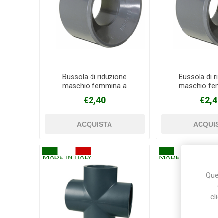
Bussola di riduzione
Bussola di r
maschio femmina a
maschio fe
incollaggio in PVC Ø 63 mm
incollaggio in 
€2,40
€2,4
X 40 mm
X 50 
Ques
cl