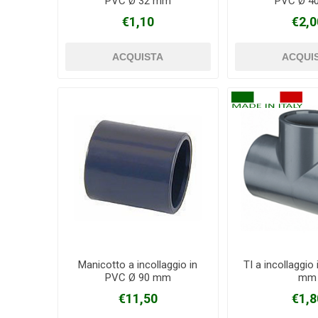
PVC Ø 32 mm
PVC Ø 4
€1,10
€2,0
Manicotto a incollaggio in
TI a incollaggio
PVC Ø 90 mm
mm
€11,50
€1,8