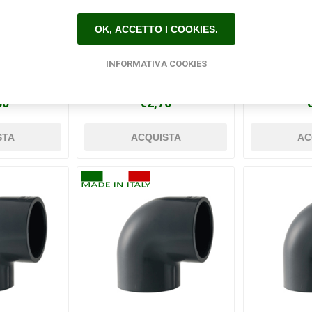
OK, ACCETTO I COOKIES.
INFORMATIVA COOKIES
ggio in PVC
Gomito a 45 gradi a
Gomito 
mm
incollaggio in PVC Ø 32 mm
femmina fe
30
€2,70