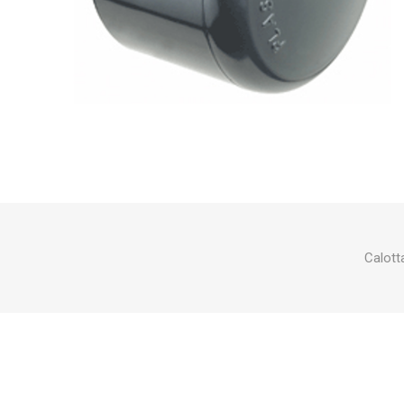
Makita
Mareva
Nardi
Tricoflex
uPower
Vermobil
Calott