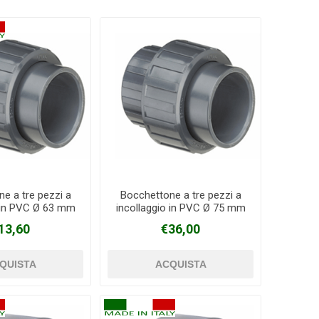
e a tre pezzi a
Bocchettone a tre pezzi a
o in PVC Ø 63 mm
incollaggio in PVC Ø 75 mm
13,60
€36,00