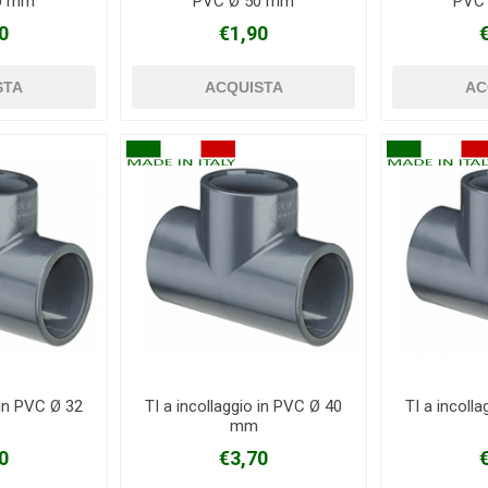
0 mm
PVC Ø 50 mm
PVC
0
€1,90
 in PVC Ø 32
TI a incollaggio in PVC Ø 40
TI a incoll
mm
0
€3,70