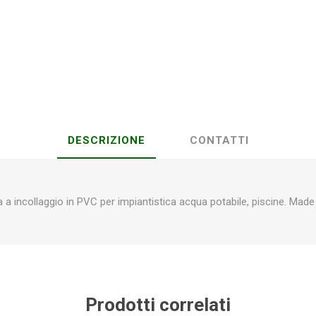
Plasson
Rain Bird
RIV -
Sab
Rubinetteria
Italiana
Velatta S.p.A
DESCRIZIONE
CONTATTI
Volpi
Originale
a a incollaggio in PVC per impiantistica acqua potabile, piscine. Made i
Prodotti correlati