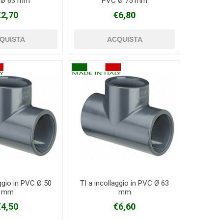
 Ø 63 mm
PVC Ø 75 mm
€2,70
€6,80
aggio in PVC Ø 50
TI a incollaggio in PVC Ø 63
mm
mm
€4,50
€6,60