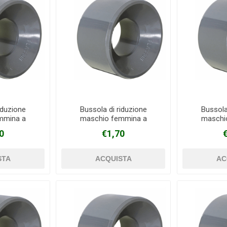
iduzione
Bussola di riduzione
Bussola
mmina a
maschio femmina a
maschi
PVC Ø 40 mm
incollaggio in PVC Ø 50 mm
incollaggi
0
€1,70
mm
X 32 mm
X