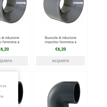
 di riduzione
Bussola di riduzione
o femmina a
maschio femmina a
o in PVC Ø 90 mm
incollaggio in PVC Ø 90 mm
€6,20
€6,20
 63 mm
X 75 mm
ienza
o
Per