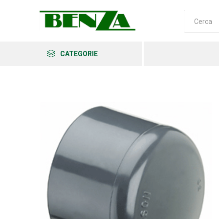
CATEGORIE
Arkema
Ars
Archman
Erba
Felco
Fiskars