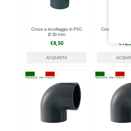
Croce a incollaggio in PVC
Croce a incolla
Ø 50 mm
Ø 63 
€8,50
€12,