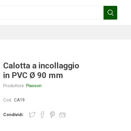
Calotta a incollaggio
in PVC Ø 90 mm
Benza
Bottos
Calpeda
Cofra
Produttore:
Plasson
Cod.:
CA19
Gardena
Griffon
Gamma
Hozelock
Condividi:
pennelli