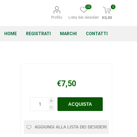
(0)
0
Profilo
Lista dei desideri
€0,00
HOME
REGISTRATI
MARCHI
CONTATTI
Corino Bruna
Echo
Energizer
€7,50
i
h
Irritrol
Irritec
Lacogreen
AGGIUNGI ALLA LISTA DEI DESIDERI