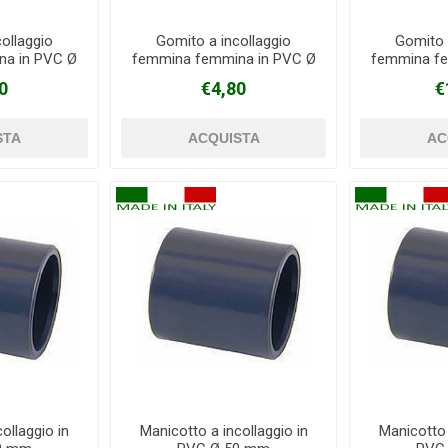
ollaggio
Gomito a incollaggio
Gomito 
na in PVC Ø
femmina femmina in PVC Ø
femmina fe
m
63 mm
0
€4,80
€
ollaggio in
Manicotto a incollaggio in
Manicotto 