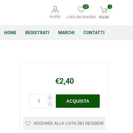
(0)
0
Profilo
Lista dei desideri
€0,00
HOME
REGISTRATI
MARCHI
CONTATTI
Corino Bruna
Echo
Energizer
€2,40
i
h
Irritrol
Irritec
Lacogreen
AGGIUNGI ALLA LISTA DEI DESIDERI