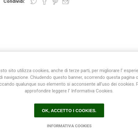
Condividi:
Plasson
Rain Bird
RIV -
Sab
Rubinetteria
Italiana
Velatta S.p.A
DESCRIZIONE
CONTATTI
to sito utilizza cookies, anche di terze parti, per migliorare l’ esper
Volpi
di navigazione. Chiudendo questo banner, scorrendo questa pagina 
Originale
iccando qualunque suo elemento si acconsente all’uso dei cookies. 
ollaggio maschio femmina in PVC 63 mm x 50 mm per impiantistica ac
approfondire leggere l’ Informativa Cookies.
in Italy
OK, ACCETTO I COOKIES.
INFORMATIVA COOKIES