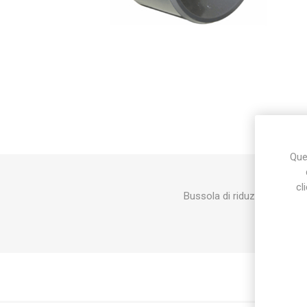
Makita
Mareva
Nardi
Ques
Tricoflex
uPower
Vermobil
cl
Bussola di riduzione a inc