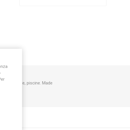
Silky
Stocker
Toro
ienza
o
Per
qua potabile, piscine. Made