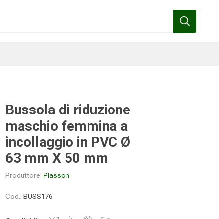
Bussola di riduzione
maschio femmina a
Benza
Bottos
Calpeda
Cofra
incollaggio in PVC Ø
63 mm X 50 mm
Produttore:
Plasson
Gardena
Griffon
Gamma
Hozelock
pennelli
Cod.:
BUSS176