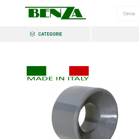
CATEGORIE
Arkema
Ars
Archman
Erba
Felco
Fiskars