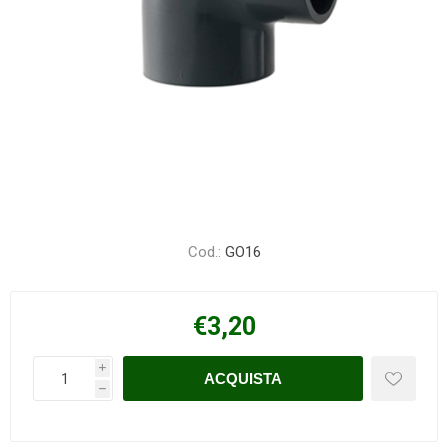
Cod.:
GO16
€3,20
i
h