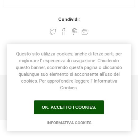
Condividi:
DESCRIZIONE
Questo sito utilizza cookies, anche di terze parti, per
migliorare l’ esperienza di navigazione. Chiudendo
CONTATTI
questo banner, scorrendo questa pagina o cliccando
qualunque suo elemento si acconsente all’uso dei
cookies. Per approfondire leggere l’ Informativa
Cookies.
Bussola di riduzione a incollaggio maschio femmina in PVC
63 mm x 50 mm per impiantistica acqua potabile, piscine.
Made in Italy
OK, ACCETTO I COOKIES.
INFORMATIVA COOKIES