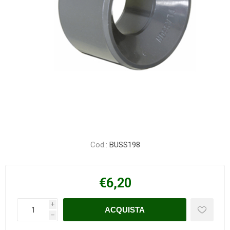
Cod.:
BUSS198
€6,20
i
h