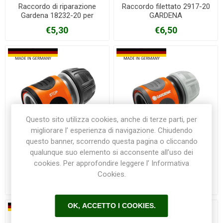
Raccordo di riparazione
Raccordo filettato 2917-20
Gardena 18232-20 per
GARDENA
gomme da 13/15 mm
€5,30
€6,50
Questo sito utilizza cookies, anche di terze parti, per
migliorare l’ esperienza di navigazione. Chiudendo
questo banner, scorrendo questa pagina o cliccando
qualunque suo elemento si acconsente all’uso dei
Raccordo rapido Acqua
Raccordo rapido Gardena
cookies. Per approfondire leggere l’ Informativa
Stop Gardena 18213-20 per
18215-20 per tubo da 13/15
Cookies.
tubo da 13/15mm
mm
€7,60
€6,50
OK, ACCETTO I COOKIES.