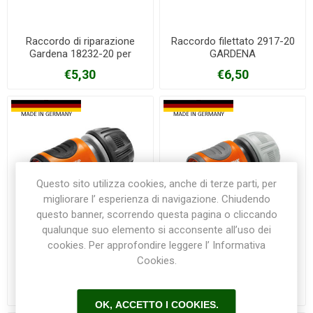
Raccordo di riparazione
Raccordo filettato 2917-20
Gardena 18232-20 per
GARDENA
gomme da 13/15 mm
€5,30
€6,50
Questo sito utilizza cookies, anche di terze parti, per
migliorare l’ esperienza di navigazione. Chiudendo
questo banner, scorrendo questa pagina o cliccando
qualunque suo elemento si acconsente all’uso dei
cookies. Per approfondire leggere l’ Informativa
Raccordo rapido Acqua
Raccordo rapido Gardena
Cookies.
Stop Gardena 18213-20 per
18215-20 per tubo da 13/15
tubo da 13/15mm
mm
€7,60
€6,50
OK, ACCETTO I COOKIES.