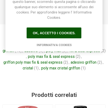
questo banner, scorrendo questa pagina o cliccando
qualunque suo elemento si acconsente all’uso dei
cookies. Per approfondire leggere l’ Informativa
Cookies.
OK, ACCETTO I COOKIES.
Etichetta del prodotto
INFORMATIVA COOKIES
griffon
(15)
,
adesivo
(5)
,
poly max
(2)
,
fix & seal express
(2)
,
poly max fix & seal express
(2)
,
griffon poly max fix & seal express
(2)
,
adesivo griffon
(2)
,
cristal
(1)
,
poly max cristal griffon
(1)
Prodotti correlati