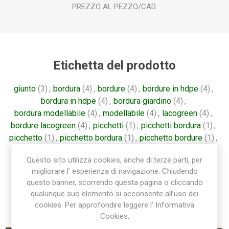
PREZZO AL PEZZO/CAD.
Etichetta del prodotto
giunto
(3)
,
bordura
(4)
,
bordure
(4)
,
bordure in hdpe
(4)
,
bordura in hdpe
(4)
,
bordura giardino
(4)
,
bordura modellabile
(4)
,
modellabile
(4)
,
lacogreen
(4)
,
bordure lacogreen
(4)
,
picchetti
(1)
,
picchetti bordura
(1)
,
picchetto
(1)
,
picchetto bordura
(1)
,
picchetto bordure
(1)
,
picchetti lacogreen
(1)
Questo sito utilizza cookies, anche di terze parti, per
migliorare l’ esperienza di navigazione. Chiudendo
questo banner, scorrendo questa pagina o cliccando
qualunque suo elemento si acconsente all’uso dei
Prodotti correlati
cookies. Per approfondire leggere l’ Informativa
Cookies.