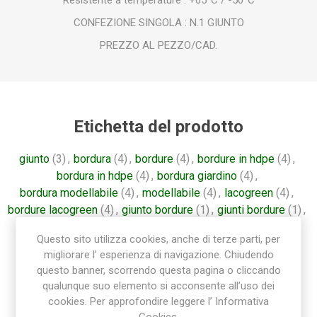
Resistente a temperature : +65°C / -50°C
CONFEZIONE SINGOLA : N.1 GIUNTO
PREZZO AL PEZZO/CAD.
Etichetta del prodotto
giunto
(3)
,
bordura
(4)
,
bordure
(4)
,
bordure in hdpe
(4)
,
bordura in hdpe
(4)
,
bordura giardino
(4)
,
bordura modellabile
(4)
,
modellabile
(4)
,
lacogreen
(4)
,
bordure lacogreen
(4)
,
giunto bordure
(1)
,
giunti bordure
(1)
,
giunti bordura
(1)
,
giunti
(1)
,
giunto bordura
(1)
,
Questo sito utilizza cookies, anche di terze parti, per
giunti lacogreen
(1)
,
giunto lacogreen
(1)
migliorare l’ esperienza di navigazione. Chiudendo
questo banner, scorrendo questa pagina o cliccando
qualunque suo elemento si acconsente all’uso dei
cookies. Per approfondire leggere l’ Informativa