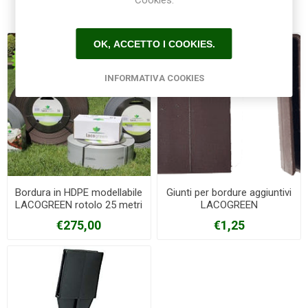
Cookies.
Prodotti correlati
OK, ACCETTO I COOKIES.
INFORMATIVA COOKIES
Bordura in HDPE modellabile
Giunti per bordure aggiuntivi
LACOGREEN rotolo 25 metri
LACOGREEN
h. 14 cm
€275,00
€1,25