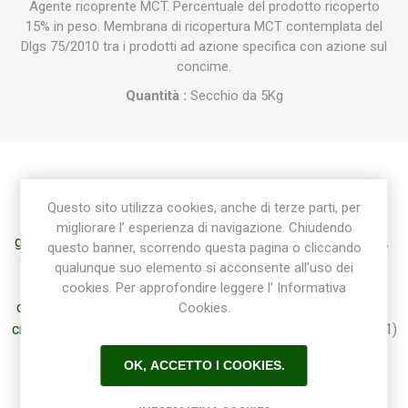
Agente ricoprente MCT. Percentuale del prodotto ricoperto
15% in peso. Membrana di ricopertura MCT contemplata del
Dlgs 75/2010 tra i prodotti ad azione specifica con azione sul
concime.
Quantità :
Secchio da 5Kg
Etichetta del prodotto
Questo sito utilizza cookies, anche di terze parti, per
migliorare l’ esperienza di navigazione. Chiudendo
giardino
(101)
,
giardinaggio
(118)
,
concime
(7)
,
piante
(2)
,
questo banner, scorrendo questa pagina o cliccando
fiori
(2)
,
concime piante e fiori
(2)
,
produzione benza
(7)
,
qualunque suo elemento si acconsente all’uso dei
benza
(22)
,
concime organico
(1)
,
concimi
(7)
,
cookies. Per approfondire leggere l’ Informativa
concimi piante
(2)
,
concime fiori
(2)
,
concime giardino
(7)
,
Cookies.
crescita vegetativa
(2)
,
nutrimento
(2)
,
nutrizione di base
(1)
,
concime organico minerale
(1)
,
concime biovita
(1)
,
OK, ACCETTO I COOKIES.
biovita
(1)
,
mantenimento
(1)
,
soecialità nutritiva
(1)
,
concime granulare
(6)
,
5kg
(6)