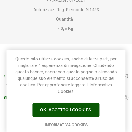
- ANALISI : 01-2021
Autorizzaz. Reg. Piemonte N.1493
Quantità :
- 0,5 Kg
Questo sito utilizza cookies, anche di terze parti, per
Etichetta del prodotto
migliorare l’ esperienza di navigazione. Chiudendo
questo banner, scorrendo questa pagina o cliccando
giardino
(101)
,
giardinaggio
(118)
,
giardini
(12)
,
concime
(7)
qualunque suo elemento si acconsente all’uso dei
,
produzione benza
(7)
,
concimi
(7)
,
concime giardino
(7)
,
cookies. Per approfondire leggere l’ Informativa
concime granulare
(6)
,
5kg
(6)
,
concime sanremo
(5)
,
Cookies.
sanremo
(5)
,
produzione propria
(5)
,
produzione concime
(5)
,
produzione
(5)
,
concime prato
(5)
,
dicondra
(1)
,
OK, ACCETTO I COOKIES.
dicondra repens
(1)
INFORMATIVA COOKIES