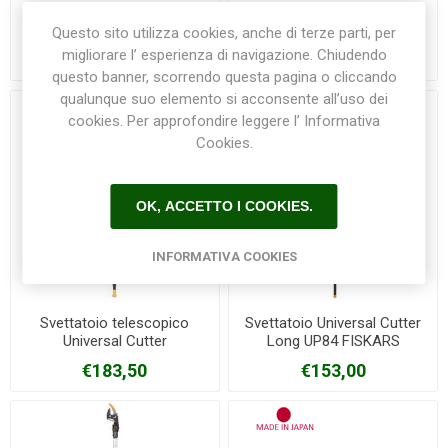
Cesoie per siepi Comfort
Forbice potatura ad asta
700 T GARDENA
telescopica orientabile 715
Questo sito utilizza cookies, anche di terze parti, per
ARCHMAN
migliorare l’ esperienza di navigazione. Chiudendo
€67,30
€63,50
questo banner, scorrendo questa pagina o cliccando
qualunque suo elemento si acconsente all’uso dei
cookies. Per approfondire leggere l’ Informativa
Cookies.
OK, ACCETTO I COOKIES.
INFORMATIVA COOKIES
Svettatoio telescopico
Svettatoio Universal Cutter
Universal Cutter
Long UP84 FISKARS
PowerGear™X UPX86
€183,50
€153,00
FISKARS