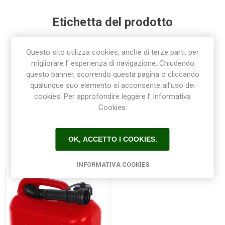
Etichetta del prodotto
tanica
(4)
,
taniche
(4)
,
tanica benzina
(4)
,
Questo sito utilizza cookies, anche di terze parti, per
taniche porta benzina
(4)
,
tappo
(11)
,
beccuccio
(4)
,
migliorare l’ esperienza di navigazione. Chiudendo
tanica 5 litri
(4)
,
tanica 10 litri
(4)
,
questo banner, scorrendo questa pagina o cliccando
taniche porta infiammabili
(4)
,
tanica in metallo
(2)
,
qualunque suo elemento si acconsente all’uso dei
taniche in metallo
(2)
,
infiammabili
(2)
cookies. Per approfondire leggere l’ Informativa
Cookies.
OK, ACCETTO I COOKIES.
Prodotti correlati
INFORMATIVA COOKIES