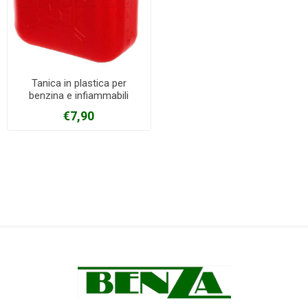
Tanica in plastica per
benzina e infiammabili
c/tappo e beccuccio
€7,90
capienza 5 litri