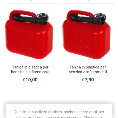
Tanica in plastica per
Tanica in plastica per
benzina e infiammabili
benzina e infiammabili
c/tappo e beccuccio
c/tappo e beccuccio
€10,00
€7,90
capienza 10 litri
capienza 5 litri
Categorie
Questo sito utilizza cookies, anche di terze parti, per
migliorare l’ esperienza di navigazione. Chiudendo