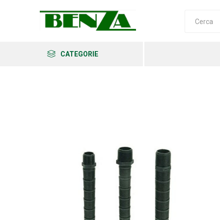
CATEGORIE
Arkema
Ars
Archman
Erba
Felco
Fiskars