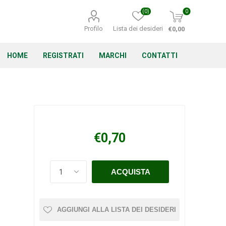
(0)
0
Profilo
Lista dei desideri
€0,00
HOME
REGISTRATI
MARCHI
CONTATTI
Corino Bruna
Echo
Energizer
€0,70
Irritrol
Irritec
Lacogreen
AGGIUNGI ALLA LISTA DEI DESIDERI