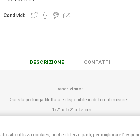
Condividi:
Plasson
Rain Bird
RIV -
Sab
Rubinetteria
Italiana
Velatta S.p.A
DESCRIZIONE
CONTATTI
Volpi
Originale
Descrizione :
Questa prolunga filettata è disponibile in differenti misure :
- 1/2" x 1/2" x 15 cm
- 1/2" x 3/4" x 15 cm
- 3/4" x 3/4" x 15 cm
to sito utilizza cookies, anche di terze parti, per migliorare l’ esper
ere gli irrigatori a scomparsa alla tubazione interrata, in modo da ave