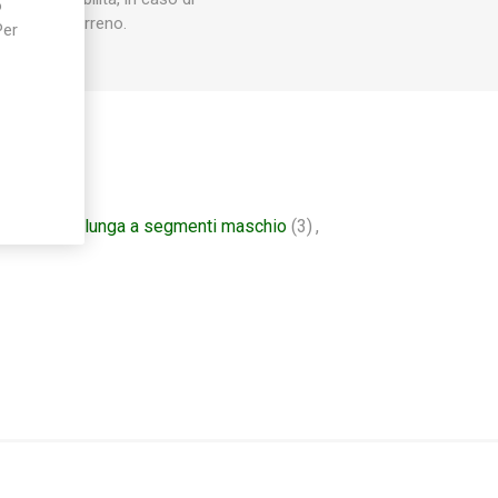
o
livello del terreno.
Per
nti
(3)
,
prolunga a segmenti maschio
(3)
,