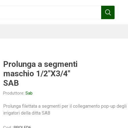
Prolunga a segmenti
maschio 1/2"X3/4"
Benza
Bottos
Calpeda
Cofra
SAB
Produttore:
Sab
Prolunga filettata a segmenti per il collegamento pop-up degli
Gardena
Griffon
Gamma
Hozelock
irrigatori della ditta SAB
pennelli
Cod.:
PROLED6