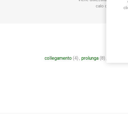
calo del livello de
cl
collegamento
(4)
,
prolunga
(8)
,
raccorder