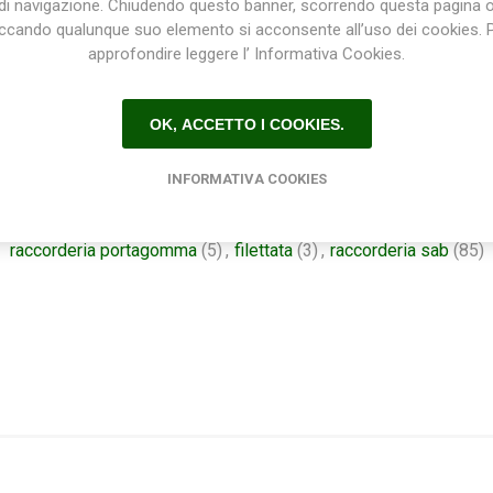
di navigazione. Chiudendo questo banner, scorrendo questa pagina 
l terreno (terreni riportati di recente), di poter abbassare l’irrigatore a 
iccando qualunque suo elemento si acconsente all’uso dei cookies. 
approfondire leggere l’ Informativa Cookies.
OK, ACCETTO I COOKIES.
Etichetta del prodotto
INFORMATIVA COOKIES
ia
(78)
,
irrigatori
(12)
,
sab
(45)
,
prolunghe
(3)
,
prolunga a segme
raccorderia portagomma
(5)
,
filettata
(3)
,
raccorderia sab
(85)