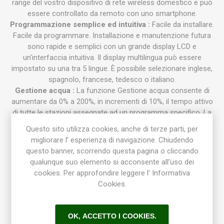
range del vostro dispositivo di rete wireless domestico e può
essere controllato da remoto con uno smartphone.
Programmazione semplice ed intuitiva :
Facile da installare.
Facile da programmare. Installazione e manutenzione futura
sono rapide e semplici con un grande display LCD e
un'interfaccia intuitiva. Il display multilingua può essere
impostato su una tra 5 lingue. È possibile selezionare inglese,
spagnolo, francese, tedesco o italiano.
Gestione acqua :
La funzione Gestione acqua consente di
aumentare da 0% a 200%, in incrementi di 10%, il tempo attivo
di tutte le stazioni assegnate ad un programma specifico. La
funzione Gestione acqua modifica solo il funzionamento del
Questo sito utilizza cookies, anche di terze parti, per
programmatore, tutti gli orari delle stazioni vengono
migliorare l’ esperienza di navigazione. Chiudendo
mantenuti nella memoria programmabile del programmatore
questo banner, scorrendo questa pagina o cliccando
e riportati al valore impostato una volta che il valore di
qualunque suo elemento si acconsente all’uso dei
Gestione acqua viene ripristinato al 100%.
cookies. Per approfondire leggere l’ Informativa
Programmi interni :
2 programmi indipendenti e 3 orari di
Cookies.
avvio funzionanti contemporaneamente con protezione da
sovrapposizione degli orari di avvio per ogni programma.
Nessuna batteria :
Con l'opzione "Super Cap", il super
OK, ACCETTO I COOKIES.
condensatore fornisce retroalimentazione per mantenere