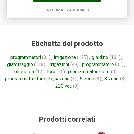
l'ora e la data correnti in caso di interruzione di corrente per
INFORMATIVA COOKIES
oltre 24 ore, senza la necessità di batterie.
Etichetta del prodotto
programmatori
(31)
,
irrigazione
(127)
,
giardino
(101)
,
giardinaggio
(118)
,
irrigazioni
(48)
,
programmatore
(31)
,
bluetooth
(12)
,
toro
(16)
,
programmatore toro
(3)
,
programmatori toro
(3)
,
4 zone
(3)
,
6 zone
(3)
,
8 zone
(3)
,
220 vca
(3)
Prodotti correlati