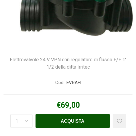
Elettrovalvole 24 V VPN con regolatore di flusso F/F 1"
1/2 della ditta Irritec
Cod.:
EVRAH
€69,00