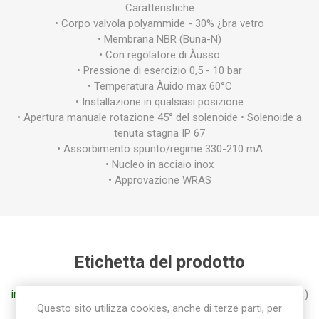
Caratteristiche
• Corpo valvola polyammide - 30% ¿bra vetro
• Membrana NBR (Buna-N)
• Con regolatore di Àusso
• Pressione di esercizio 0,5 - 10 bar
• Temperatura Àuido max 60°C
• Installazione in qualsiasi posizione
• Apertura manuale rotazione 45° del solenoide • Solenoide a
tenuta stagna IP 67
• Assorbimento spunto/regime 330-210 mA
• Nucleo in acciaio inox
• Approvazione WRAS
Etichetta del prodotto
irrigazione
(127)
,
giardino
(101)
,
giardinaggio
(118)
,
1"
(12)
Questo sito utilizza cookies, anche di terze parti, per
,
irrigazione master
(6)
,
rain bird
(11)
,
elettrovalvola
(8)
,