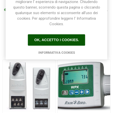
migliorare l’ esperienza di navigazione. Chiudendo
elettrovalvole
(12)
,
elettrovalvola femmina
(6)
,
questo banner, scorrendo questa pagina o cliccando
elettrovalvola maschio
(6)
,
1" maschio
(5)
,
1" femmina
(6)
,
qualunque suo elemento si acconsente all’uso dei
elettrovalvole rain bird
(6)
,
elettrovalvola rain bird
(3)
,
cookies. Per approfondire leggere l’ Informativa
10 bar
(5)
Cookies.
OK, ACCETTO I COOKIES.
Prodotti correlati
INFORMATIVA COOKIES