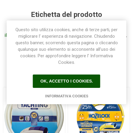
Etichetta del prodotto
giardino
(101)
,
giardinaggio
(118)
,
gardena
(45)
,
Questo sito utilizza cookies, anche di terze parti, per
iltuogiardino
(9)
,
raccordo
(92)
,
3/4"
(12)
,
raccorderia
(78)
,
migliorare l’ esperienza di navigazione. Chiudendo
raccorderia rapida
(55)
,
raccordi
(57)
,
1/2"
(7)
,
1"
(12)
questo banner, scorrendo questa pagina o cliccando
qualunque suo elemento si acconsente all’uso dei
cookies. Per approfondire leggere l’ Informativa
Cookies.
Prodotti correlati
OK, ACCETTO I COOKIES.
INFORMATIVA COOKIES