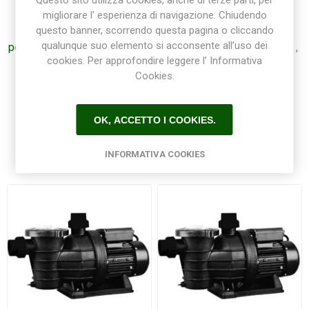
Questo sito utilizza cookies, anche di terze parti, per
Etichetta del prodotto
migliorare l’ esperienza di navigazione. Chiudendo
questo banner, scorrendo questa pagina o cliccando
qualunque suo elemento si acconsente all’uso dei
pompa
(30)
,
monofase
(10)
,
pompa piscina
(4)
,
piscina
(5)
,
cookies. Per approfondire leggere l’ Informativa
portata
(4)
,
pompa centrifuga
(4)
,
autoinnescante
(4)
,
Cookies.
pool
(4)
OK, ACCETTO I COOKIES.
Prodotti correlati
INFORMATIVA COOKIES