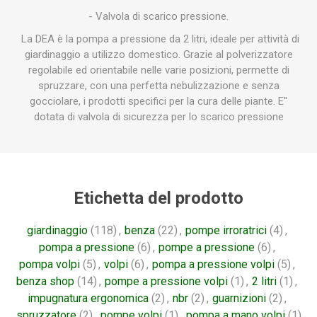
- Valvola di scarico pressione.
La DEA è la pompa a pressione da 2 litri, ideale per attività di
giardinaggio a utilizzo domestico. Grazie al polverizzatore
regolabile ed orientabile nelle varie posizioni, permette di
spruzzare, con una perfetta nebulizzazione e senza
gocciolare, i prodotti specifici per la cura delle piante. E''
dotata di valvola di sicurezza per lo scarico pressione
Etichetta del prodotto
giardinaggio
(118)
,
benza
(22)
,
pompe irroratrici
(4)
,
pompa a pressione
(6)
,
pompe a pressione
(6)
,
pompa volpi
(5)
,
volpi
(6)
,
pompa a pressione volpi
(5)
,
benza shop
(14)
,
pompe a pressione volpi
(1)
,
2 litri
(1)
,
impugnatura ergonomica
(2)
,
nbr
(2)
,
guarnizioni
(2)
,
spruzzatore
(2)
,
pompe volpi
(1)
,
pompa a mano volpi
(1)