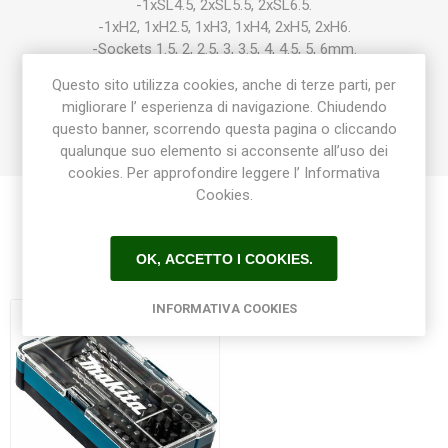
-1xSL4.5, 2xSL5.5, 2xSL6.5.
-1xH2, 1xH2.5, 1xH3, 1xH4, 2xH5, 2xH6.
-Sockets 1.5, 2, 2.5, 3, 3.5, 4, 4.5, 5, 6mm.
Questo sito utilizza cookies, anche di terze parti, per
Portainserti magnetico 1/4" con rotazione 2 vie.
migliorare l’ esperienza di navigazione. Chiudendo
questo banner, scorrendo questa pagina o cliccando
qualunque suo elemento si acconsente all’uso dei
cookies. Per approfondire leggere l’ Informativa
Cookies.
Prodotti correlati
OK, ACCETTO I COOKIES.
INFORMATIVA COOKIES