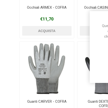
Occhiali ARMEX - COFRA
Occhiali CASI
€11,70
€3,5
Ques
cl
Guanti CARVER - COFRA
Guanti DEX
COFR