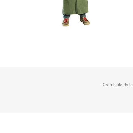
Makita
Mareva
Nardi
Tricoflex
uPower
Vermobil
- Grembiule da la