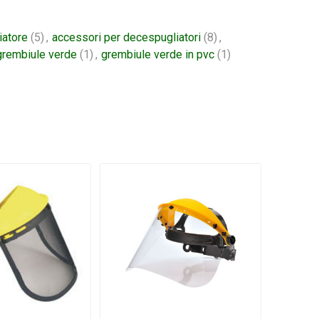
iatore
(5)
,
accessori per decespugliatori
(8)
,
grembiule verde
(1)
,
grembiule verde in pvc
(1)