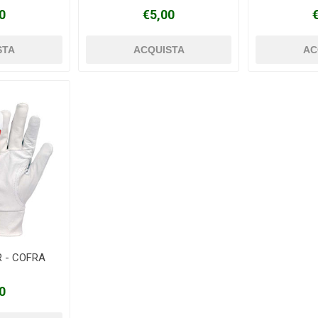
0
€5,00
R - COFRA
0