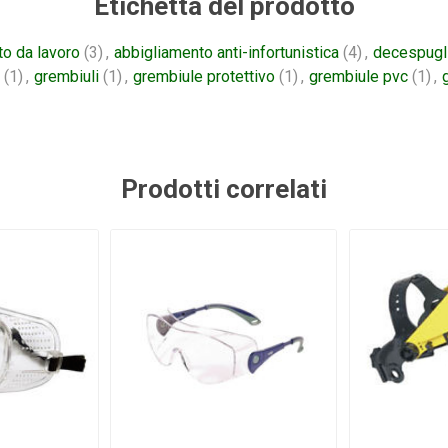
Etichetta del prodotto
o da lavoro
(3)
,
abbigliamento anti-infortunistica
(4)
,
decespugl
(1)
,
grembiuli
(1)
,
grembiule protettivo
(1)
,
grembiule pvc
(1)
,
Prodotti correlati