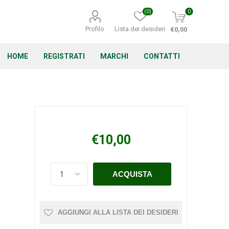
(0)
0
Profilo
Lista dei desideri
€0,00
HOME
REGISTRATI
MARCHI
CONTATTI
Corino Bruna
Echo
Energizer
€10,00
Irritrol
Irritec
Lacogreen
AGGIUNGI ALLA LISTA DEI DESIDERI