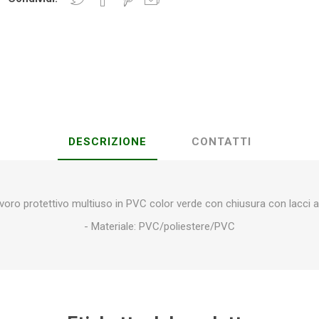
Plasson
Rain Bird
RIV -
Sab
Rubinetteria
Italiana
Velatta S.p.A
DESCRIZIONE
CONTATTI
Volpi
Originale
voro protettivo multiuso in PVC color verde con chiusura con lacci al 
- Materiale: PVC/poliestere/PVC