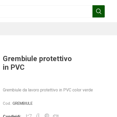
Grembiule protettivo
in PVC
Benza
Bottos
Calpeda
Cofra
Grembiule da lavoro protettivo in PVC color verde
Gardena
Griffon
Gamma
Hozelock
Cod.:
GREMBIULE
pennelli
Condividi: