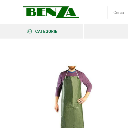
CATEGORIE
Arkema
Ars
Archman
Erba
Felco
Fiskars