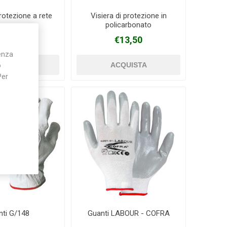
protezione a rete
Visiera di protezione in
policarbonato
14,50
€13,50
ienza
o
Per
nti G/148
Guanti LABOUR - COFRA