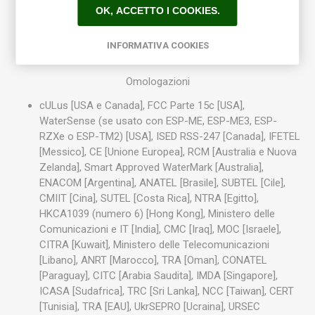
(50 °F - 120 °F) in ambiente non soggetto a condensa
OK, ACCETTO I COOKIES.
Specifiche elettriche
INFORMATIVA COOKIES
24 Vca (RMS) 50/60 Hz; 55 mA max
Omologazioni
cULus [USA e Canada], FCC Parte 15c [USA],
WaterSense (se usato con ESP-ME, ESP-ME3, ESP-
RZXe o ESP-TM2) [USA], ISED RSS-247 [Canada], IFETEL
[Messico], CE [Unione Europea], RCM [Australia e Nuova
Zelanda], Smart Approved WaterMark [Australia],
ENACOM [Argentina], ANATEL [Brasile], SUBTEL [Cile],
CMIIT [Cina], SUTEL [Costa Rica], NTRA [Egitto],
HKCA1039 (numero 6) [Hong Kong], Ministero delle
Comunicazioni e IT [India], CMC [Iraq], MOC [Israele],
CITRA [Kuwait], Ministero delle Telecomunicazioni
[Libano], ANRT [Marocco], TRA [Oman], CONATEL
[Paraguay], CITC [Arabia Saudita], IMDA [Singapore],
ICASA [Sudafrica], TRC [Sri Lanka], NCC [Taiwan], CERT
[Tunisia], TRA [EAU], UkrSEPRO [Ucraina], URSEC