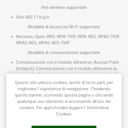
Reti wireless supportate
Solo 802.11 b/g/n
Modalità di sicurezza Wi-Fi supportate
Nessuno, Open, WEP, WPA-TKIP, WPA-AES, WPA2-TKIP,
WPA2-AES, WPA2-AES-TKIP
Modalità di comunicazione supportate
Comunicazione con il modulo attraverso Access Point
(hotspot); Comunicazione con il modulo attraverso la
rete locale; Comunicazione con il modulo attraverso il
relay server di Rain Bird
Questo sito utilizza cookies, anche di terze parti, per
migliorare l’ esperienza di navigazione. Chiudendo
Specifiche di funzionamento
questo banner, scorrendo questa pagina o cliccando
Temperatura di funzionamento: Da -10 °C (14 °F) a 65
qualunque suo elemento si acconsente all’uso dei
°C (149 °F)
cookies. Per approfondire leggere l’ Informativa
Temperatura di stoccaggio: D -40 °C (-40 °F) a 66 °C
Cookies.
(150 °F)
Umidità di funzionamento: 95% max a 10 °C fino a 49 °C