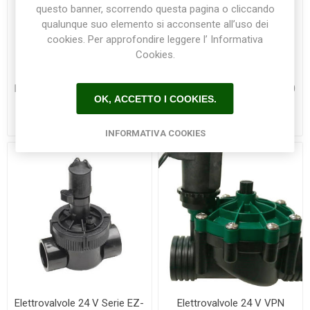
questo banner, scorrendo questa pagina o cliccando
qualunque suo elemento si acconsente all’uso dei
cookies. Per approfondire leggere l’ Informativa
Cookies.
Elettrovalvole 24 V Serie 100
Elettrovalvole 24 V Serie 700
OK, ACCETTO I COOKIES.
DV Rain Bird
ULTRA FLOW F/F 3/4
€38,50
€37,50
INFORMATIVA COOKIES
Elettrovalvole 24 V Serie EZ-
Elettrovalvole 24 V VPN