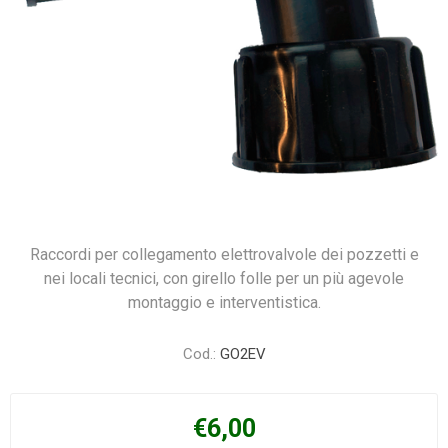
Raccordi per collegamento elettrovalvole dei pozzetti e
nei locali tecnici, con girello folle per un più agevole
montaggio e interventistica.
Cod.:
GO2EV
€6,00