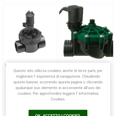
Elettrovalvole 24 V Serie EZ-
Elettrovalvole 24 V VPN
FLO PLUS TORO/IRRITROL
Irritec
Questo sito utilizza cookies, anche di terze parti, per
migliorare l’ esperienza di navigazione. Chiudendo
€35,00
€69,00
questo banner, scorrendo questa pagina o cliccando
qualunque suo elemento si acconsente all’uso dei
cookies. Per approfondire leggere l’ Informativa
Cookies.
OK, ACCETTO I COOKIES.