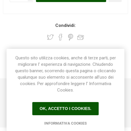
Condividi:
DESCRIZIONE
Questo sito utilizza cookies, anche di terze parti, per
migliorare l’ esperienza di navigazione. Chiudendo
questo banner, scorrendo questa pagina o cliccando
CONTATTI
qualunque suo elemento si acconsente all’uso dei
cookies. Per approfondire leggere l’ Informativa
Cookies.
Linea di vasi che sposa tradizione e modernità.
La ricchezza delle soluzioni lavorative adottate, dalla
“graffiatura” parziale alle diverse tonalità della colorazione, ne
OK, ACCETTO I COOKIES.
fanno elementi ideali per un arredamento di prestigio.
INFORMATIVA COOKIES