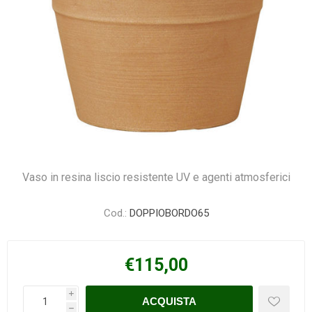
Vaso in resina liscio resistente UV e agenti atmosferici
Cod.:
DOPPIOBORDO65
€115,00
i
h