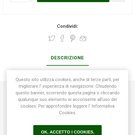
Condividi:
DESCRIZIONE
CONTATTI
Questo sito utilizza cookies, anche di terze parti, per
migliorare l’ esperienza di navigazione. Chiudendo
questo banner, scorrendo questa pagina o cliccando
Plastica iniezione / rotazionale e accessori
qualunque suo elemento si acconsente all’uso dei
cookies. Per approfondire leggere l’ Informativa
Cookies.
Questi vasi, costituiti di materiale plastico, vengono realizzati in
variegate forme di pregio
attraverso una tecnica di produzione che li rende particolarmente
OK, ACCETTO I COOKIES.