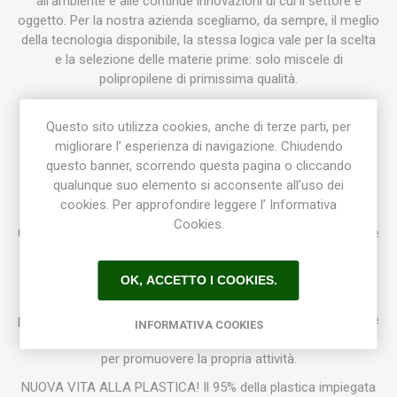
all’ambiente e alle continue innovazioni di cui il settore è
oggetto. Per la nostra azienda scegliamo, da sempre, il meglio
della tecnologia disponibile, la stessa logica vale per la scelta
e la selezione delle materie prime: solo miscele di
polipropilene di primissima qualità.
La nostra offerta è ampia e copre ogni tipo di richiesta, dalle
Questo sito utilizza cookies, anche di terze parti, per
seminiere per l’ortofloricoltura ai coprivaso di tendenza.
migliorare l’ esperienza di navigazione. Chiudendo
Studiamo ogni prodotto per rispondere al meglio alle
questo banner, scorrendo questa pagina o cliccando
necessità finali per le quali viene progettato.
qualunque suo elemento si acconsente all’uso dei
I nostri prodotti sono suddivisi in otto linee: Inerba, Casa,
cookies. Per approfondire leggere l’ Informativa
Natura, Roof, Green Pop, Coltivazione, Fioristi e
Cookies.
Ortofloricoltura. Questa suddivisione ci permette di soddisfare
tanto il floricoltore più esigente quanto il consumatore più
attento alle tendenze del gusto contemporaneo.
OK, ACCETTO I COOKIES.
Ogni prodotto è caratterizzato da un ottimo rapporto qualità
prezzo, questo perché la nostra azienda crede da sempre che
INFORMATIVA COOKIES
la soddisfazione del Cliente sia il migliore biglietto da visita
per promuovere la propria attività.
NUOVA VITA ALLA PLASTICA! Il 95% della plastica impiegata