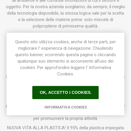
all’ambiente e alle continue innovazioni di cui il settore è
oggetto. Per la nostra azienda scegliamo, da sempre, il meglio
della tecnologia disponibile, la stessa logica vale per la scelta
e la selezione delle materie prime: solo miscele di
polipropilene di primissima qualità.
La nostra offerta è ampia e copre ogni tipo di richiesta, dalle
Questo sito utilizza cookies, anche di terze parti, per
seminiere per l’ortofloricoltura ai coprivaso di tendenza.
migliorare l’ esperienza di navigazione. Chiudendo
Studiamo ogni prodotto per rispondere al meglio alle
questo banner, scorrendo questa pagina o cliccando
necessità finali per le quali viene progettato.
qualunque suo elemento si acconsente all’uso dei
I nostri prodotti sono suddivisi in otto linee: Inerba, Casa,
cookies. Per approfondire leggere l’ Informativa
Natura, Roof, Green Pop, Coltivazione, Fioristi e
Cookies.
Ortofloricoltura. Questa suddivisione ci permette di soddisfare
tanto il floricoltore più esigente quanto il consumatore più
attento alle tendenze del gusto contemporaneo.
OK, ACCETTO I COOKIES.
Ogni prodotto è caratterizzato da un ottimo rapporto qualità
prezzo, questo perché la nostra azienda crede da sempre che
INFORMATIVA COOKIES
la soddisfazione del Cliente sia il migliore biglietto da visita
per promuovere la propria attività.
NUOVA VITA ALLA PLASTICA! Il 95% della plastica impiegata