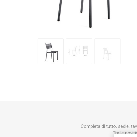
Makita
Mareva
Nardi
Tricoflex
uPower
Vermobil
Completa di tutto, sedie, ta
Tra le novit