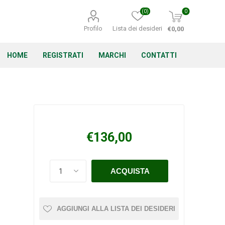
(0)
0
Profilo
Lista dei desideri
€0,00
HOME
REGISTRATI
MARCHI
CONTATTI
Corino Bruna
Echo
Energizer
€136,00
Irritrol
Irritec
Lacogreen
AGGIUNGI ALLA LISTA DEI DESIDERI