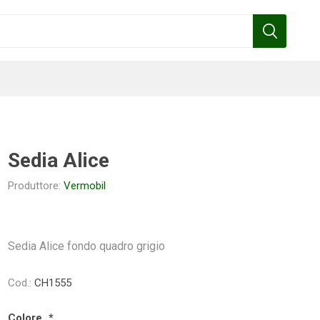
Sedia Alice
Produttore:
Vermobil
Benza
Bottos
Calpeda
Cofra
Sedia Alice fondo quadro grigio
Gardena
Griffon
Gamma
Hozelock
Cod.:
CH1555
pennelli
Colore
*