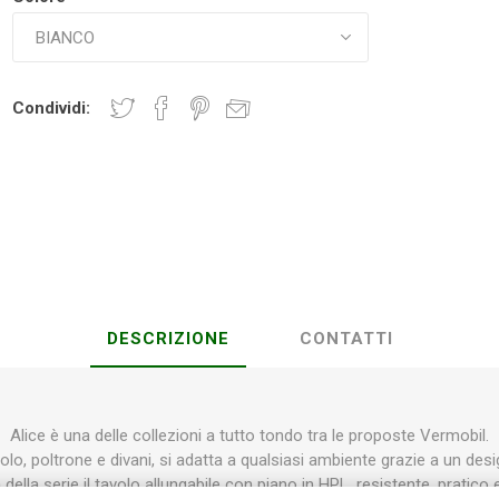
Plasson
Rain Bird
RIV -
Sab
Rubinetteria
Condividi:
Italiana
Velatta S.p.A
Volpi
Originale
DESCRIZIONE
CONTATTI
Alice è una delle collezioni a tutto tondo tra le proposte Vermobil.
volo, poltrone e divani, si adatta a qualsiasi ambiente grazie a un d
à della serie il tavolo allungabile con piano in HPL, resistente, pratico 