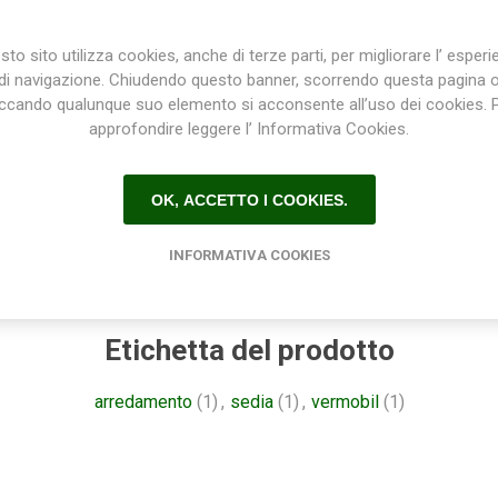
Dimensioni
to sito utilizza cookies, anche di terze parti, per migliorare l’ esper
Altezza schienale 85 cm
di navigazione. Chiudendo questo banner, scorrendo questa pagina 
Larghezza 43 cm
iccando qualunque suo elemento si acconsente all’uso dei cookies. 
Profonsità 48 cm
approfondire leggere l’ Informativa Cookies.
Altezza seduta 45 cm
Peso 4,8 kg
OK, ACCETTO I COOKIES.
INFORMATIVA COOKIES
Etichetta del prodotto
arredamento
(1)
,
sedia
(1)
,
vermobil
(1)