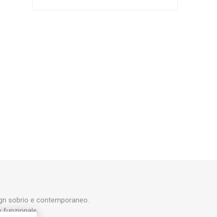
Silky
Stocker
Toro
esign sobrio e contemporaneo.
e funzionale.