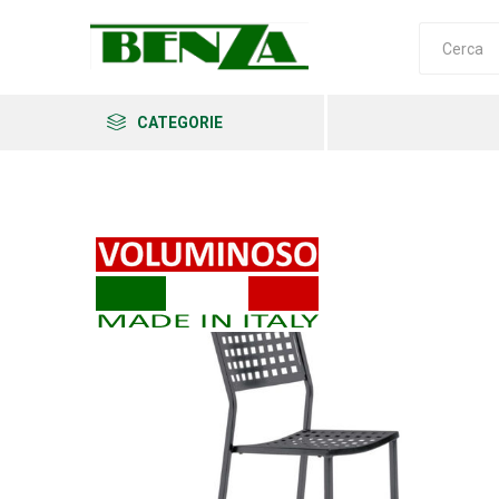
CATEGORIE
Arkema
Ars
Archman
Erba
Felco
Fiskars