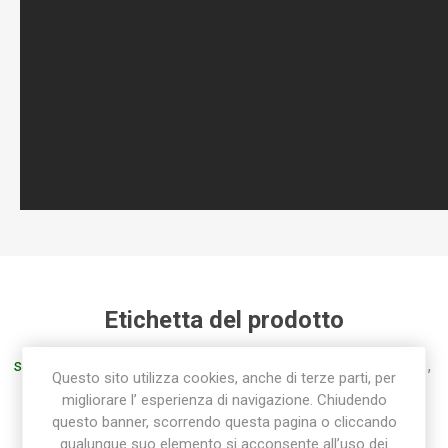
Etichetta del prodotto
sab
(45)
,
raccorderia sab
(85)
,
sab raccorderia
(45)
,
ti
(16)
,
Questo sito utilizza cookies, anche di terze parti, per
raccordo ti
(16)
,
tee
(16)
,
t
(16)
,
raccordo polietilene
(36)
migliorare l’ esperienza di navigazione. Chiudendo
questo banner, scorrendo questa pagina o cliccando
qualunque suo elemento si acconsente all’uso dei