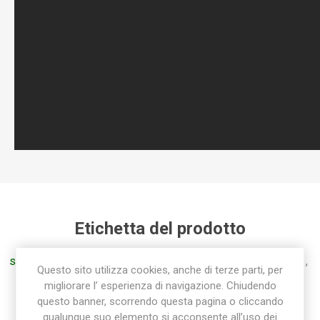
Etichetta del prodotto
sab
(45)
,
raccorderia sab
(85)
,
sab raccorderia
(45)
,
ti
(16)
,
Questo sito utilizza cookies, anche di terze parti, per
raccordo ti
(16)
,
tee
(16)
,
t
(16)
,
raccordo polietilene
(36)
migliorare l’ esperienza di navigazione. Chiudendo
questo banner, scorrendo questa pagina o cliccando
qualunque suo elemento si acconsente all’uso dei