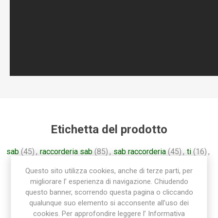
Etichetta del prodotto
sab
(45)
,
raccorderia sab
(85)
,
sab raccorderia
(45)
,
ti
(16)
,
raccordo ti
(16)
,
tee
(16)
,
t
(16)
,
raccordo polietilene
(36)
Questo sito utilizza cookies, anche di terze parti, per
migliorare l’ esperienza di navigazione. Chiudendo
questo banner, scorrendo questa pagina o cliccando
qualunque suo elemento si acconsente all’uso dei
cookies. Per approfondire leggere l’ Informativa
Prodotti correlati