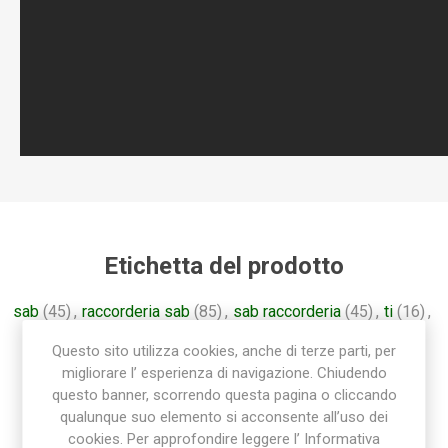
Etichetta del prodotto
sab
(45)
,
raccorderia sab
(85)
,
sab raccorderia
(45)
,
ti
(16)
,
raccordo ti
(16)
,
tee
(16)
,
t
(16)
,
raccordo polietilene
(36)
Questo sito utilizza cookies, anche di terze parti, per
migliorare l’ esperienza di navigazione. Chiudendo
questo banner, scorrendo questa pagina o cliccando
qualunque suo elemento si acconsente all’uso dei
cookies. Per approfondire leggere l’ Informativa
Prodotti correlati